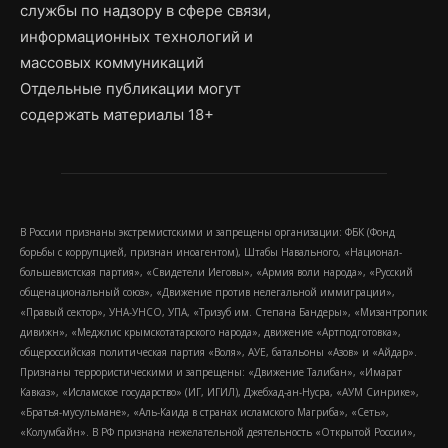
службы по надзору в сфере связи,
информационных технологий и
массовых коммуникаций
Отдельные публикации могут
содержать материалы 18+
В России признаны экстремистскими и запрещены организации: ФБК (Фонд
борьбы с коррупцией, признан иноагентом), Штабы Навального, «Национал-
большевистская партия», «Свидетели Иеговы», «Армия воли народа», «Русский
общенациональный союз», «Движение против нелегальной иммиграции»,
«Правый сектор», УНА-УНСО, УПА, «Тризуб им. Степана Бандеры», «Мизантропик
дивижн», «Меджлис крымскотатарского народа», движение «Артподготовка»,
общероссийская политическая партия «Воля», АУЕ, батальоны «Азов» и «Айдар».
Признаны террористическими и запрещены: «Движение Талибан», «Имарат
Кавказ», «Исламское государство» (ИГ, ИГИЛ), Джебхад-ан-Нусра, «АУМ Синрике»,
«Братья-мусульмане», «Аль-Каида в странах исламского Магриба», «Сеть»,
«Колумбайн». В РФ признана нежелательной деятельность «Открытой России»,