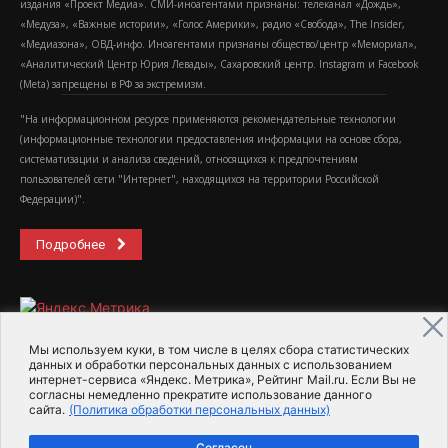
издания «Проект Медиа». СМИ-иноагентами признаны: телеканал «Дождь»,
«Медуза», «Важные истории», «Голос Америки», радио «Свобода», The Insider,
«Медиазона», ОВД-инфо. Иноагентами признаны общество/центр «Мемориал»,
«Аналитический Центр Юрия Левады», Сахаровский центр. Instagram и Facebook
(Metа) запрещены в РФ за экстремизм.
"На информационном ресурсе применяются рекомендательные технологии
(информационные технологии предоставления информации на основе сбора,
систематизации и анализа сведений, относящихся к предпочтениям
пользователей сети "Интернет", находящихся на территории Российской
Федерации)".
Подробнее
Мы используем куки, в том числе в целях сбора статистических
данных и обработки персональных данных с использованием
интернет-сервиса «Яндекс. Метрика», Рейтинг Mail.ru. Если Вы не
2015-2026- Информационное агентство МедиаПоток
согласны немедленно прекратите использование данного
сайта.
(Политика обработки персональных данных)
Для справки
Об издании
Пользовательское соглашение
Согласен