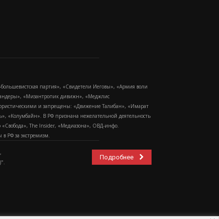
-большевистская партия», «Свидетели Иеговы», «Армия воли
 Бандеры», «Мизантропик дивижн», «Меджлис
еррористическими и запрещены: «Движение Талибан», «Имарат
еть», «Колумбайн». В РФ признана нежелательной деятельность
Свобода», The Insider, «Медиазона», ОВД-инфо.
в РФ за экстремизм.
,
Подробнее
".