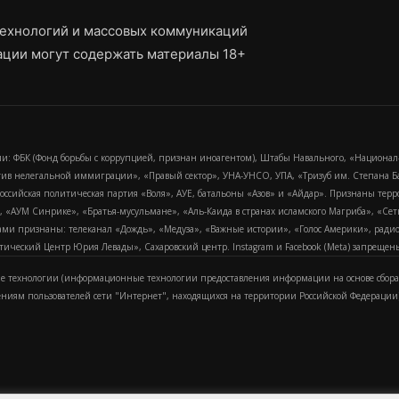
ехнологий и массовых коммуникаций
ции могут содержать материалы 18+
и: ФБК (Фонд борьбы с коррупцией, признан иноагентом), Штабы Навального, «Национал
тив нелегальной иммиграции», «Правый сектор», УНА-УНСО, УПА, «Тризуб им. Степана
российская политическая партия «Воля», АУЕ, батальоны «Азов» и «Айдар». Признаны т
сра, «АУМ Синрике», «Братья-мусульмане», «Аль-Каида в странах исламского Магриба», «С
и признаны: телеканал «Дождь», «Медуза», «Важные истории», «Голос Америки», радио «
еский Центр Юрия Левады», Сахаровский центр. Instagram и Facebook (Metа) запрещены 
 технологии (информационные технологии предоставления информации на основе сбора
ениям пользователей сети "Интернет", находящихся на территории Российской Федерации)