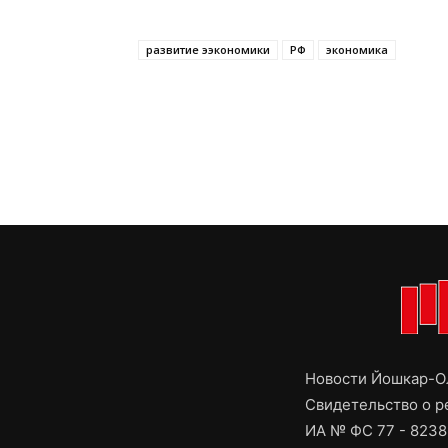
развитие ээкономики
РФ
экономика
Новости Йошкар-Ол
Свидетельство о 
ИА № ФС 77 - 8238