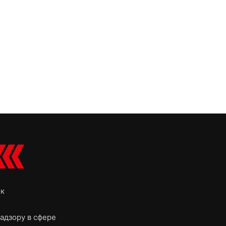
ок
адзору в сфере