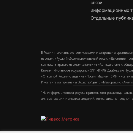
связи,
информационных т
Отдельные публика
В России признаны экстремистскими и запрещены организаци
народа», «Русский общенациональный союз», «Движение про
крымскотатарского народа», движение «Артподготовка», обще
Кавказ», «Исламское государство» (ИГ, ИГИЛ), Джебхад-ан-Ну
«Открытой России», издания «Проект Медиа». СМИ-иноагентам
Иноагентами признаны общество/центр «Мемориал», «Аналитич
"На информационном ресурсе применяются рекомендательные
систематизации и анализа сведений, относящихся к предпочт