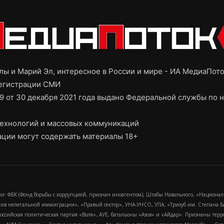
ы и Марий Эл, интересное в России и мире - ИА МедиаПот
регистрации СМИ
9 от 30 декабря 2021 года выдано Федеральной службы по н
ехнологий и массовых коммуникаций
ции могут содержать материалы 18+
и: ФБК (Фонд борьбы с коррупцией, признан иноагентом), Штабы Навального, «Национал
тив нелегальной иммиграции», «Правый сектор», УНА-УНСО, УПА, «Тризуб им. Степана
российская политическая партия «Воля», АУЕ, батальоны «Азов» и «Айдар». Признаны т