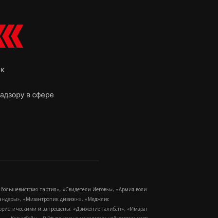
ок
адзору в сфере
-большевистская партия», «Свидетели Иеговы», «Армия воли
 Бандеры», «Мизантропик дивижн», «Меджлис
еррористическими и запрещены: «Движение Талибан», «Имарат