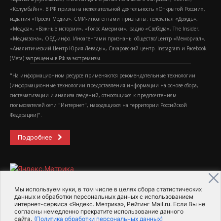
«Колумбайн». В РФ признана нежелательной деятельность «Открытой России»,
издания «Проект Медиа». СМИ-иноагентами признаны: телеканал «Дождь»,
«Медуза», «Важные истории», «Голос Америки», радио «Свобода», The Insider,
«Медиазона», ОВД-инфо. Иноагентами признаны общество/центр «Мемориал»,
«Аналитический Центр Юрия Левады», Сахаровский центр. Instagram и Facebook
(Metа) запрещены в РФ за экстремизм.
"На информационном ресурсе применяются рекомендательные технологии
(информационные технологии предоставления информации на основе сбора,
систематизации и анализа сведений, относящихся к предпочтениям
пользователей сети "Интернет", находящихся на территории Российской
Федерации)".
Подробнее
Мы используем куки, в том числе в целях сбора статистических
данных и обработки персональных данных с использованием
интернет-сервиса «Яндекс. Метрика», Рейтинг Mail.ru. Если Вы не
2015-2026- Информационное агентство МедиаПоток
согласны немедленно прекратите использование данного
сайта.
(Политика обработки персональных данных)