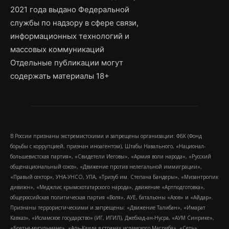
2021 года выдано Федеральной
службы по надзору в сфере связи,
информационных технологий и
массовых коммуникаций
Отдельные публикации могут
содержать материалы 18+
В России признаны экстремистскими и запрещены организации: ФБК (Фонд
борьбы с коррупцией, признан иноагентом), Штабы Навального, «Национал-
большевистская партия», «Свидетели Иеговы», «Армия воли народа», «Русский
общенациональный союз», «Движение против нелегальной иммиграции»,
«Правый сектор», УНА-УНСО, УПА, «Тризуб им. Степана Бандеры», «Мизантропик
дивижн», «Меджлис крымскотатарского народа», движение «Артподготовка»,
общероссийская политическая партия «Воля», АУЕ, батальоны «Азов» и «Айдар».
Признаны террористическими и запрещены: «Движение Талибан», «Имарат
Кавказ», «Исламское государство» (ИГ, ИГИЛ), Джебхад-ан-Нусра, «АУМ Синрике»,
«Братья-мусульмане», «Аль-Каида в странах исламского Магриба», «Сеть»,