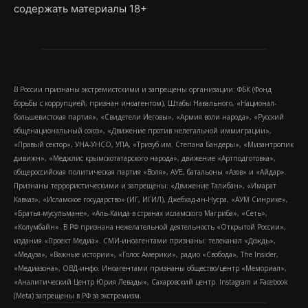
содержать материалы 18+
В России признаны экстремистскими и запрещены организации: ФБК (Фонд
борьбы с коррупцией, признан иноагентом), Штабы Навального, «Национал-
большевистская партия», «Свидетели Иеговы», «Армия воли народа», «Русский
общенациональный союз», «Движение против нелегальной иммиграции»,
«Правый сектор», УНА-УНСО, УПА, «Тризуб им. Степана Бандеры», «Мизантропик
дивижн», «Меджлис крымскотатарского народа», движение «Артподготовка»,
общероссийская политическая партия «Воля», АУЕ, батальоны «Азов» и «Айдар».
Признаны террористическими и запрещены: «Движение Талибан», «Имарат
Кавказ», «Исламское государство» (ИГ, ИГИЛ), Джебхад-ан-Нусра, «АУМ Синрике»,
«Братья-мусульмане», «Аль-Каида в странах исламского Магриба», «Сеть»,
«Колумбайн». В РФ признана нежелательной деятельность «Открытой России»,
издания «Проект Медиа». СМИ-иноагентами признаны: телеканал «Дождь»,
«Медуза», «Важные истории», «Голос Америки», радио «Свобода», The Insider,
«Медиазона», ОВД-инфо. Иноагентами признаны общество/центр «Мемориал»,
«Аналитический Центр Юрия Левады», Сахаровский центр. Instagram и Facebook
(Metа) запрещены в РФ за экстремизм.