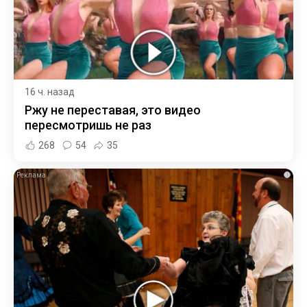
16 ч. назад
Ржу не переставая, это видео
пересмотришь не раз
268
54
35
i