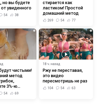
, но вы будете
стирается как
 от увиденного
ластиком! Простой
домашний метод
54
38
269
54
77
i
i
зад
18 ч. назад
будут чистыми!
Ржу не переставая,
ний метод
это видео
грибок,
пересмотришь не раз
ите 3%-ю…
104
54
63
54
69