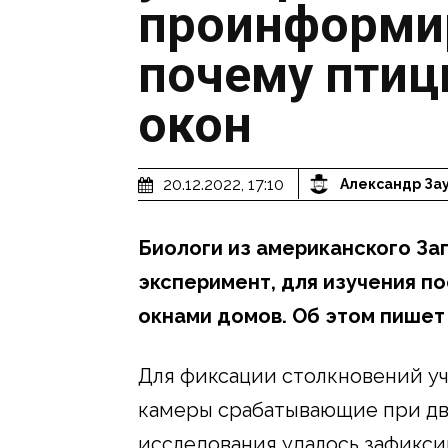
проинформир
почему птиц
окон
20.12.2022, 17:10
Александр За
Биологи из американского За
эксперимент, для изучения п
окнами домов. Об этом пише
Для фиксации столкновений уч
камеры срабатывающие при дв
исследования удалось зафикси