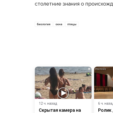
столетние знания о происхож
биология
окна
птицы
i
12 ч. назад
6 ч. наза
Скрытая камера на
Ролик 