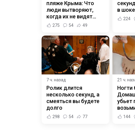
пляже Крыма: Что
секунд
люди вытворяют,
в шоке
когда их не видят...
224
275
54
49
i
7 ч. назад
21 ч. на
Ролик длится
Ногти 
несколько секунд, а
Домаш
смеяться вы будете
убьет 
долго
возьм
298
54
77
144