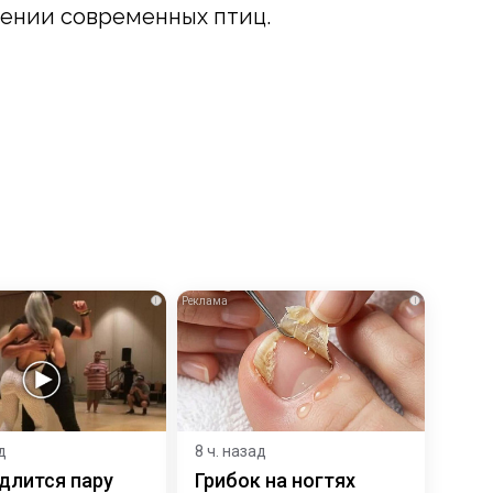
дении современных птиц.
i
i
д
8 ч. назад
длится пару
Грибок на ногтях