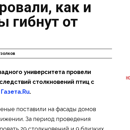
овали, как и
ы гибнут от
узолков
падного университета провели
Н
оследствий столкновений птиц с
т
Газета.Ru
.
еные поставили на фасады домов
ижении. За период проведения
ровать 29 столкновений и 9 близких