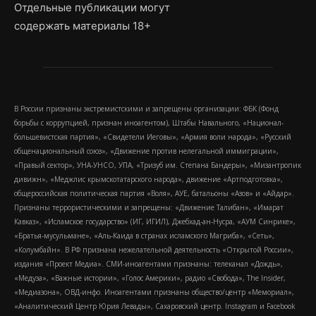
Отдельные публикации могут
содержать материалы 18+
В России признаны экстремистскими и запрещены организации: ФБК (Фонд
борьбы с коррупцией, признан иноагентом), Штабы Навального, «Национал-
большевистская партия», «Свидетели Иеговы», «Армия воли народа», «Русский
общенациональный союз», «Движение против нелегальной иммиграции»,
«Правый сектор», УНА-УНСО, УПА, «Тризуб им. Степана Бандеры», «Мизантропик
дивижн», «Меджлис крымскотатарского народа», движение «Артподготовка»,
общероссийская политическая партия «Воля», АУЕ, батальоны «Азов» и «Айдар».
Признаны террористическими и запрещены: «Движение Талибан», «Имарат
Кавказ», «Исламское государство» (ИГ, ИГИЛ), Джебхад-ан-Нусра, «АУМ Синрике»,
«Братья-мусульмане», «Аль-Каида в странах исламского Магриба», «Сеть»,
«Колумбайн». В РФ признана нежелательной деятельность «Открытой России»,
издания «Проект Медиа». СМИ-иноагентами признаны: телеканал «Дождь»,
«Медуза», «Важные истории», «Голос Америки», радио «Свобода», The Insider,
«Медиазона», ОВД-инфо. Иноагентами признаны общество/центр «Мемориал»,
«Аналитический Центр Юрия Левады», Сахаровский центр. Instagram и Facebook