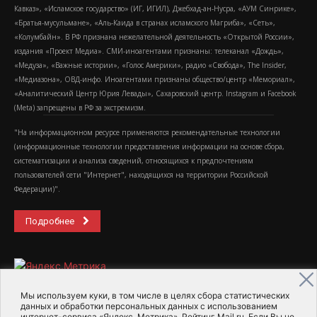
Кавказ», «Исламское государство» (ИГ, ИГИЛ), Джебхад-ан-Нусра, «АУМ Синрике»,
«Братья-мусульмане», «Аль-Каида в странах исламского Магриба», «Сеть»,
«Колумбайн». В РФ признана нежелательной деятельность «Открытой России»,
издания «Проект Медиа». СМИ-иноагентами признаны: телеканал «Дождь»,
«Медуза», «Важные истории», «Голос Америки», радио «Свобода», The Insider,
«Медиазона», ОВД-инфо. Иноагентами признаны общество/центр «Мемориал»,
«Аналитический Центр Юрия Левады», Сахаровский центр. Instagram и Facebook
(Metа) запрещены в РФ за экстремизм.
"На информационном ресурсе применяются рекомендательные технологии
(информационные технологии предоставления информации на основе сбора,
систематизации и анализа сведений, относящихся к предпочтениям
пользователей сети "Интернет", находящихся на территории Российской
Федерации)".
Подробнее
Мы используем куки, в том числе в целях сбора статистических
данных и обработки персональных данных с использованием
интернет-сервиса «Яндекс. Метрика», Рейтинг Mail.ru. Если Вы не