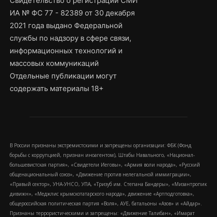
Свидетельство о регистрации СМИ
ИА № ФС 77 - 82389 от 30 декабря
2021 года выдано Федеральной
службы по надзору в сфере связи,
информационных технологий и
массовых коммуникаций
Отдельные публикации могут
содержать материалы 18+
В России признаны экстремистскими и запрещены организации: ФБК (Фонд
борьбы с коррупцией, признан иноагентом), Штабы Навального, «Национал-
большевистская партия», «Свидетели Иеговы», «Армия воли народа», «Русский
общенациональный союз», «Движение против нелегальной иммиграции»,
«Правый сектор», УНА-УНСО, УПА, «Тризуб им. Степана Бандеры», «Мизантропик
дивижн», «Меджлис крымскотатарского народа», движение «Артподготовка»,
общероссийская политическая партия «Воля», АУЕ, батальоны «Азов» и «Айдар».
Признаны террористическими и запрещены: «Движение Талибан», «Имарат