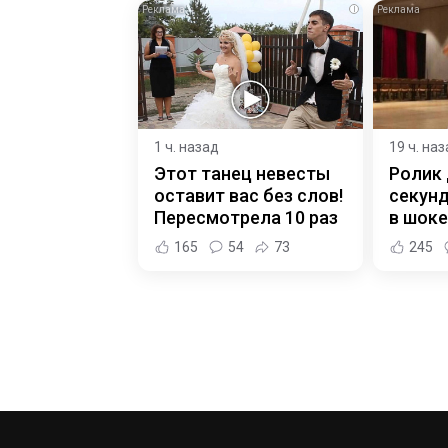
i
1 ч. назад
19 ч. на
Этот танец невесты
Ролик 
оставит вас без слов!
секунд
Пересмотрела 10 раз
в шоке
165
54
73
245