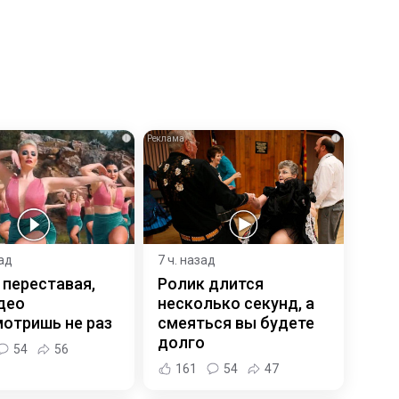
i
i
зад
7 ч. назад
 переставая,
Ролик длится
део
несколько секунд, а
отришь не раз
смеяться вы будете
долго
54
56
161
54
47