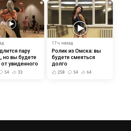
i
i
зад
17 ч. назад
длится пару
Ролик из Омска: вы
, но вы будете
будете смеяться
 от увиденного
долго
54
33
258
54
64