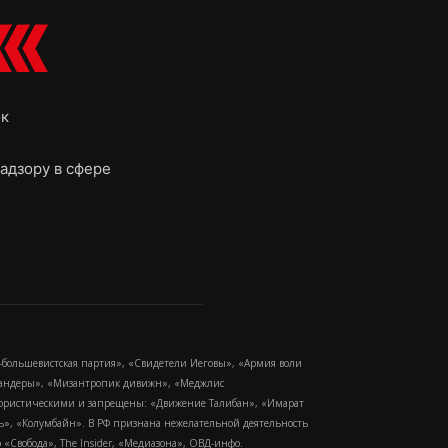
ок
адзору в сфере
-большевистская партия», «Свидетели Иеговы», «Армия воли
 Бандеры», «Мизантропик дивижн», «Меджлис
еррористическими и запрещены: «Движение Талибан», «Имарат
еть», «Колумбайн». В РФ признана нежелательной деятельность
Свобода», The Insider, «Медиазона», ОВД-инфо.