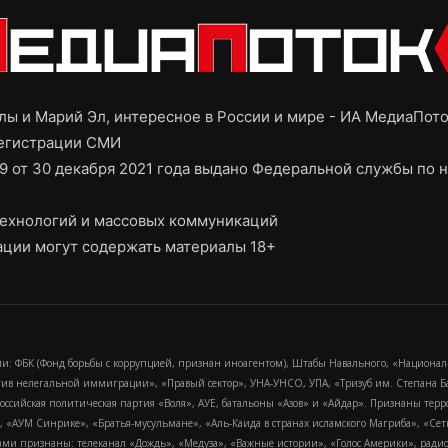
ы и Марий Эл, интересное в России и мире - ИА МедиаПот
регистрации СМИ
9 от 30 декабря 2021 года выдано Федеральной службы по н
ехнологий и массовых коммуникаций
ции могут содержать материалы 18+
и: ФБК (Фонд борьбы с коррупцией, признан иноагентом), Штабы Навального, «Национал
тив нелегальной иммиграции», «Правый сектор», УНА-УНСО, УПА, «Тризуб им. Степана
российская политическая партия «Воля», АУЕ, батальоны «Азов» и «Айдар». Признаны т
сра, «АУМ Синрике», «Братья-мусульмане», «Аль-Каида в странах исламского Магриба», «С
и признаны: телеканал «Дождь», «Медуза», «Важные истории», «Голос Америки», радио «