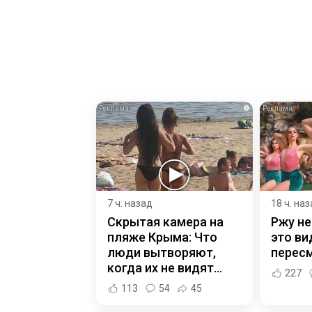
i
7 ч. назад
18 ч. на
Скрытая камера на
Ржу не
пляже Крыма: Что
это ви
люди вытворяют,
пересм
когда их не видят...
227
113
54
45