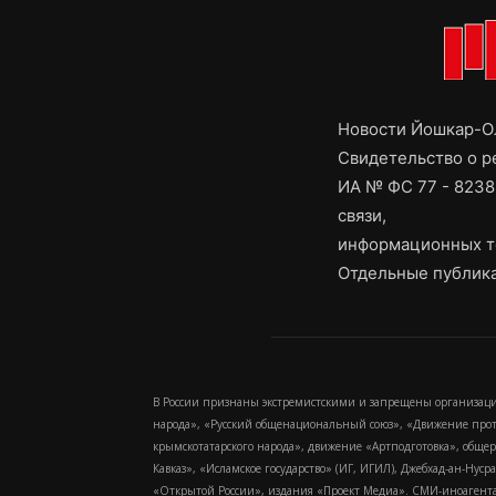
Новости Йошкар-Ол
Свидетельство о 
ИА № ФС 77 - 8238
связи,
информационных т
Отдельные публика
В России признаны экстремистскими и запрещены организаци
народа», «Русский общенациональный союз», «Движение про
крымскотатарского народа», движение «Артподготовка», обще
Кавказ», «Исламское государство» (ИГ, ИГИЛ), Джебхад-ан-Ну
«Открытой России», издания «Проект Медиа». СМИ-иноагентам