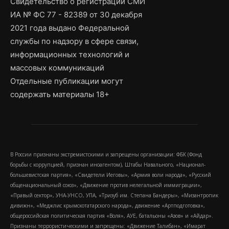
Свидетельство о регистрации СМИ
ИА № ФС 77 - 82389 от 30 декабря
2021 года выдано Федеральной
службы по надзору в сфере связи,
информационных технологий и
массовых коммуникаций
Отдельные публикации могут
содержать материалы 18+
В России признаны экстремистскими и запрещены организации: ФБК (Фонд
борьбы с коррупцией, признан иноагентом), Штабы Навального, «Национал-
большевистская партия», «Свидетели Иеговы», «Армия воли народа», «Русский
общенациональный союз», «Движение против нелегальной иммиграции»,
«Правый сектор», УНА-УНСО, УПА, «Тризуб им. Степана Бандеры», «Мизантропик
дивижн», «Меджлис крымскотатарского народа», движение «Артподготовка»,
общероссийская политическая партия «Воля», АУЕ, батальоны «Азов» и «Айдар».
Признаны террористическими и запрещены: «Движение Талибан», «Имарат