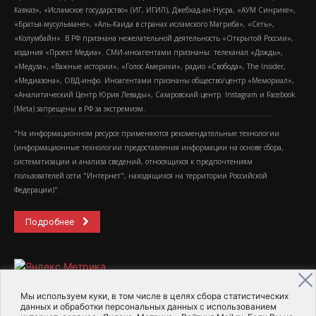
Кавказ», «Исламское государство» (ИГ, ИГИЛ), Джебхад-ан-Нусра, «АУМ Синрике»,
«Братья-мусульмане», «Аль-Каида в странах исламского Магриба», «Сеть»,
«Колумбайн». В РФ признана нежелательной деятельность «Открытой России»,
издания «Проект Медиа». СМИ-иноагентами признаны: телеканал «Дождь»,
«Медуза», «Важные истории», «Голос Америки», радио «Свобода», The Insider,
«Медиазона», ОВД-инфо. Иноагентами признаны общество/центр «Мемориал»,
«Аналитический Центр Юрия Левады», Сахаровский центр. Instagram и Facebook
(Metа) запрещены в РФ за экстремизм.
"На информационном ресурсе применяются рекомендательные технологии
(информационные технологии предоставления информации на основе сбора,
систематизации и анализа сведений, относящихся к предпочтениям
пользователей сети "Интернет", находящихся на территории Российской
Федерации)".
Подробнее
Мы используем куки, в том числе в целях сбора статистических
данных и обработки персональных данных с использованием