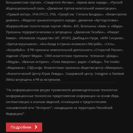
большевистская партия», «Свидетели Иеговы», «Армия воли народа», «Русский
общенациональный союз», «Движение против нелегальной иммиграции»,
«Правый сектор», УНА-УНСО, УПА, «Тризуб им. Степана Бандеры», «Мизантропик
дивижн», «Меджлис крымскотатарского народа», движение «Артподготовка»,
общероссийская политическая партия «Воля», АУЕ, батальоны «Азов» и «Айдар».
Признаны террористическими и запрещены: «Движение Талибан», «Имарат
Кавказ», «Исламское государство» (ИГ, ИГИЛ), Джебхад-ан-Нусра, «АУМ Синрике»,
«Братья-мусульмане», «Аль-Каида в странах исламского Магриба», «Сеть»,
«Колумбайн». В РФ признана нежелательной деятельность «Открытой России»,
издания «Проект Медиа». СМИ-иноагентами признаны: телеканал «Дождь»,
«Медуза», «Важные истории», «Голос Америки», радио «Свобода», The Insider,
«Медиазона», ОВД-инфо. Иноагентами признаны общество/центр «Мемориал»,
«Аналитический Центр Юрия Левады», Сахаровский центр. Instagram и Facebook
(Metа) запрещены в РФ за экстремизм.
"На информационном ресурсе применяются рекомендательные технологии
(информационные технологии предоставления информации на основе сбора,
систематизации и анализа сведений, относящихся к предпочтениям
пользователей сети "Интернет", находящихся на территории Российской
Федерации)".
Подробнее