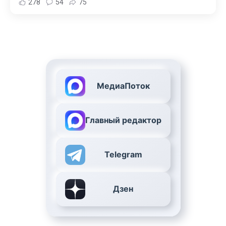
278
54
75
МедиаПоток
Главный редактор
Telegram
Дзен