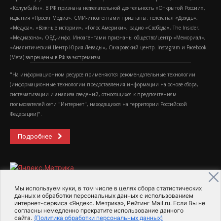
«Колумбайн». В РФ признана нежелательной деятельность «Открытой России»,
издания «Проект Медиа». СМИ-иноагентами признаны: телеканал «Дождь»,
«Медуза», «Важные истории», «Голос Америки», радио «Свобода», The Insider,
«Медиазона», ОВД-инфо. Иноагентами признаны общество/центр «Мемориал»,
«Аналитический Центр Юрия Левады», Сахаровский центр. Instagram и Facebook
(Metа) запрещены в РФ за экстремизм.
"На информационном ресурсе применяются рекомендательные технологии
(информационные технологии предоставления информации на основе сбора,
систематизации и анализа сведений, относящихся к предпочтениям
пользователей сети "Интернет", находящихся на территории Российской
Федерации)".
Подробнее
Мы используем куки, в том числе в целях сбора статистических
данных и обработки персональных данных с использованием
интернет-сервиса «Яндекс. Метрика», Рейтинг Mail.ru. Если Вы не
2015-2026- Информационное агентство МедиаПоток
согласны немедленно прекратите использование данного
сайта.
(Политика обработки персональных данных)