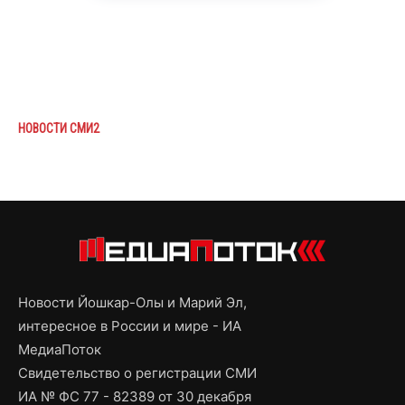
НОВОСТИ СМИ2
Новости Йошкар-Олы и Марий Эл,
интересное в России и мире - ИА
МедиаПоток
Свидетельство о регистрации СМИ
ИА № ФС 77 - 82389 от 30 декабря