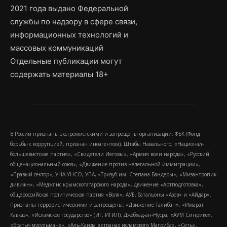
2021 года выдано Федеральной
службы по надзору в сфере связи,
информационных технологий и
массовых коммуникаций
Отдельные публикации могут
содержать материалы 18+
В России признаны экстремистскими и запрещены организации: ФБК (Фонд
борьбы с коррупцией, признан иноагентом), Штабы Навального, «Национал-
большевистская партия», «Свидетели Иеговы», «Армия воли народа», «Русский
общенациональный союз», «Движение против нелегальной иммиграции»,
«Правый сектор», УНА-УНСО, УПА, «Тризуб им. Степана Бандеры», «Мизантропик
дивижн», «Меджлис крымскотатарского народа», движение «Артподготовка»,
общероссийская политическая партия «Воля», АУЕ, батальоны «Азов» и «Айдар».
Признаны террористическими и запрещены: «Движение Талибан», «Имарат
Кавказ», «Исламское государство» (ИГ, ИГИЛ), Джебхад-ан-Нусра, «АУМ Синрике»,
«Братья-мусульмане», «Аль-Каида в странах исламского Магриба», «Сеть»,