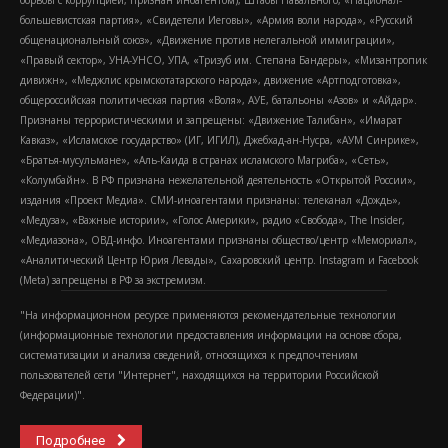
борьбы с коррупцией, признан иноагентом), Штабы Навального, «Национал-
большевистская партия», «Свидетели Иеговы», «Армия воли народа», «Русский
общенациональный союз», «Движение против нелегальной иммиграции»,
«Правый сектор», УНА-УНСО, УПА, «Тризуб им. Степана Бандеры», «Мизантропик
дивижн», «Меджлис крымскотатарского народа», движение «Артподготовка»,
общероссийская политическая партия «Воля», АУЕ, батальоны «Азов» и «Айдар».
Признаны террористическими и запрещены: «Движение Талибан», «Имарат
Кавказ», «Исламское государство» (ИГ, ИГИЛ), Джебхад-ан-Нусра, «АУМ Синрике»,
«Братья-мусульмане», «Аль-Каида в странах исламского Магриба», «Сеть»,
«Колумбайн». В РФ признана нежелательной деятельность «Открытой России»,
издания «Проект Медиа». СМИ-иноагентами признаны: телеканал «Дождь»,
«Медуза», «Важные истории», «Голос Америки», радио «Свобода», The Insider,
«Медиазона», ОВД-инфо. Иноагентами признаны общество/центр «Мемориал»,
«Аналитический Центр Юрия Левады», Сахаровский центр. Instagram и Facebook
(Metа) запрещены в РФ за экстремизм.
"На информационном ресурсе применяются рекомендательные технологии
(информационные технологии предоставления информации на основе сбора,
систематизации и анализа сведений, относящихся к предпочтениям
пользователей сети "Интернет", находящихся на территории Российской
Федерации)".
Подробнее