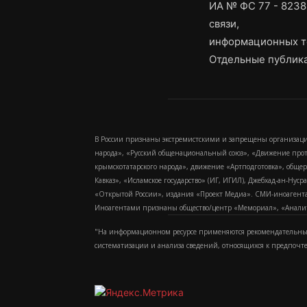
ИА № ФС 77 - 8238
связи,
информационных т
Отдельные публика
В России признаны экстремистскими и запрещены организаци
народа», «Русский общенациональный союз», «Движение про
крымскотатарского народа», движение «Артподготовка», обще
Кавказ», «Исламское государство» (ИГ, ИГИЛ), Джебхад-ан-Ну
«Открытой России», издания «Проект Медиа». СМИ-иноагентам
Иноагентами признаны общество/центр «Мемориал», «Аналитич
"На информационном ресурсе применяются рекомендательные
систематизации и анализа сведений, относящихся к предпочт