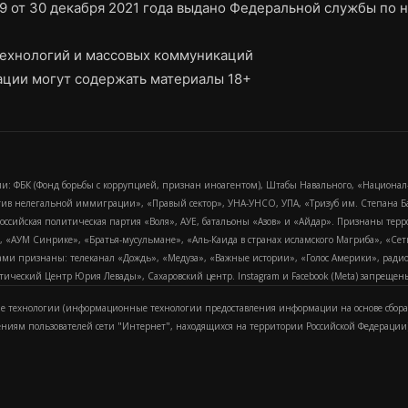
9 от 30 декабря 2021 года выдано Федеральной службы по н
ехнологий и массовых коммуникаций
ции могут содержать материалы 18+
и: ФБК (Фонд борьбы с коррупцией, признан иноагентом), Штабы Навального, «Национал
тив нелегальной иммиграции», «Правый сектор», УНА-УНСО, УПА, «Тризуб им. Степана
российская политическая партия «Воля», АУЕ, батальоны «Азов» и «Айдар». Признаны т
сра, «АУМ Синрике», «Братья-мусульмане», «Аль-Каида в странах исламского Магриба», «С
и признаны: телеканал «Дождь», «Медуза», «Важные истории», «Голос Америки», радио «
еский Центр Юрия Левады», Сахаровский центр. Instagram и Facebook (Metа) запрещены 
 технологии (информационные технологии предоставления информации на основе сбора
ениям пользователей сети "Интернет", находящихся на территории Российской Федерации)