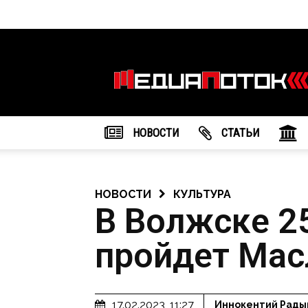
Информационное
агентство
"МедиаПоток"
НОВОСТИ
CТАТЬИ
НОВОСТИ
КУЛЬТУРА
В Волжске 2
пройдет Мас
17.02.2023, 11:27
Иннокентий Рады