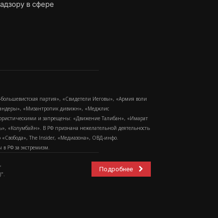
адзору в сфере
-большевистская партия», «Свидетели Иеговы», «Армия воли
 Бандеры», «Мизантропик дивижн», «Меджлис
еррористическими и запрещены: «Движение Талибан», «Имарат
еть», «Колумбайн». В РФ признана нежелательной деятельность
Свобода», The Insider, «Медиазона», ОВД-инфо.
в РФ за экстремизм.
,
Подробнее
".