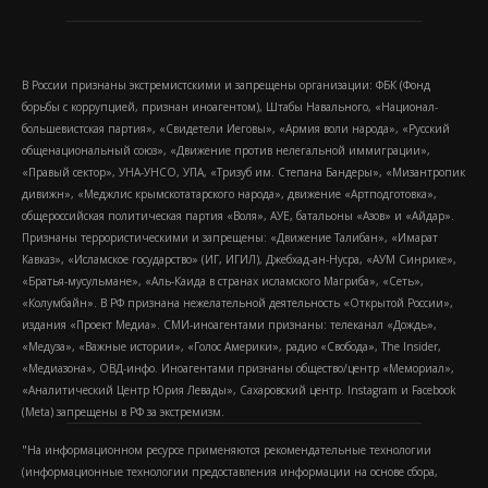
В России признаны экстремистскими и запрещены организации: ФБК (Фонд
борьбы с коррупцией, признан иноагентом), Штабы Навального, «Национал-
большевистская партия», «Свидетели Иеговы», «Армия воли народа», «Русский
общенациональный союз», «Движение против нелегальной иммиграции»,
«Правый сектор», УНА-УНСО, УПА, «Тризуб им. Степана Бандеры», «Мизантропик
дивижн», «Меджлис крымскотатарского народа», движение «Артподготовка»,
общероссийская политическая партия «Воля», АУЕ, батальоны «Азов» и «Айдар».
Признаны террористическими и запрещены: «Движение Талибан», «Имарат
Кавказ», «Исламское государство» (ИГ, ИГИЛ), Джебхад-ан-Нусра, «АУМ Синрике»,
«Братья-мусульмане», «Аль-Каида в странах исламского Магриба», «Сеть»,
«Колумбайн». В РФ признана нежелательной деятельность «Открытой России»,
издания «Проект Медиа». СМИ-иноагентами признаны: телеканал «Дождь»,
«Медуза», «Важные истории», «Голос Америки», радио «Свобода», The Insider,
«Медиазона», ОВД-инфо. Иноагентами признаны общество/центр «Мемориал»,
«Аналитический Центр Юрия Левады», Сахаровский центр. Instagram и Facebook
(Metа) запрещены в РФ за экстремизм.
"На информационном ресурсе применяются рекомендательные технологии
(информационные технологии предоставления информации на основе сбора,