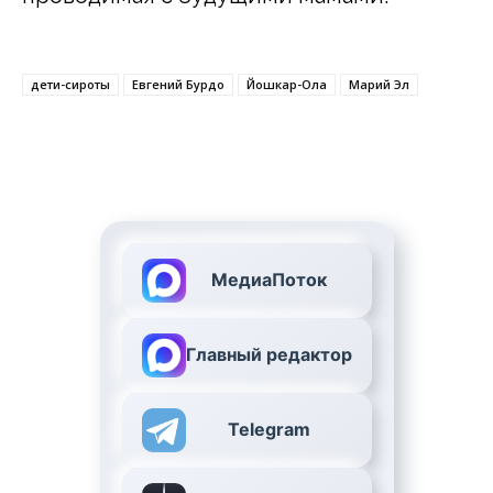
дети-сироты
Евгений Бурдо
Йошкар-Ола
Марий Эл
МедиаПоток
Главный редактор
Telegram