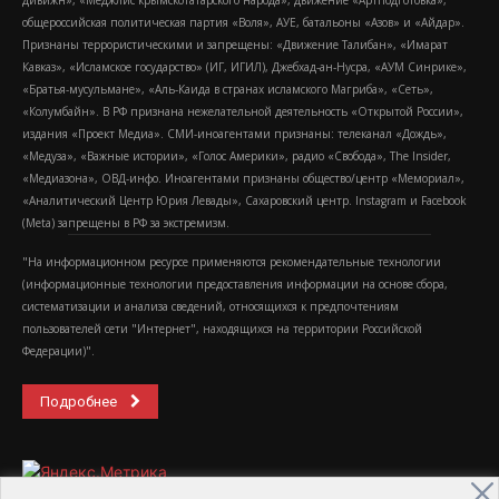
дивижн», «Меджлис крымскотатарского народа», движение «Артподготовка»,
общероссийская политическая партия «Воля», АУЕ, батальоны «Азов» и «Айдар».
Признаны террористическими и запрещены: «Движение Талибан», «Имарат
Кавказ», «Исламское государство» (ИГ, ИГИЛ), Джебхад-ан-Нусра, «АУМ Синрике»,
«Братья-мусульмане», «Аль-Каида в странах исламского Магриба», «Сеть»,
«Колумбайн». В РФ признана нежелательной деятельность «Открытой России»,
издания «Проект Медиа». СМИ-иноагентами признаны: телеканал «Дождь»,
«Медуза», «Важные истории», «Голос Америки», радио «Свобода», The Insider,
«Медиазона», ОВД-инфо. Иноагентами признаны общество/центр «Мемориал»,
«Аналитический Центр Юрия Левады», Сахаровский центр. Instagram и Facebook
(Metа) запрещены в РФ за экстремизм.
"На информационном ресурсе применяются рекомендательные технологии
(информационные технологии предоставления информации на основе сбора,
систематизации и анализа сведений, относящихся к предпочтениям
пользователей сети "Интернет", находящихся на территории Российской
Федерации)".
Подробнее