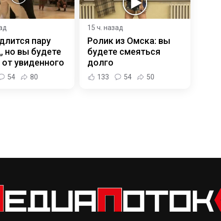
зад
15 ч. назад
длится пару
Ролик из Омска: вы
, но вы будете
будете смеяться
 от увиденного
долго
54
80
133
54
50