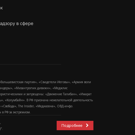
ок
адзору в сфере
-большевистская партия», «Свидетели Иеговы», «Армия воли
 Бандеры», «Мизантропик дивижн», «Меджлис
еррористическими и запрещены: «Движение Талибан», «Имарат
еть», «Колумбайн». В РФ признана нежелательной деятельность
Свобода», The Insider, «Медиазона», ОВД-инфо.
в РФ за экстремизм.
,
Подробнее
".