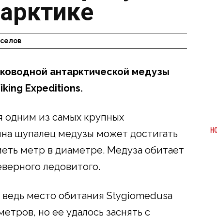
тарктике
оселов
оководной антарктической медузы
king Expeditions.
я одним из самых крупных
Н
ина щупалец медузы может достигать
меть метр в диаметре. Медуза обитает
еверного ледовитого.
 ведь место обитания Stygiomedusa
метров, но ее удалось заснять с