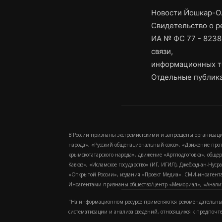
Новости Йошкар-Ол
Свидетельство о 
ИА № ФС 77 - 8238
связи,
информационных т
Отдельные публика
В России признаны экстремистскими и запрещены организаци
народа», «Русский общенациональный союз», «Движение про
крымскотатарского народа», движение «Артподготовка», обще
Кавказ», «Исламское государство» (ИГ, ИГИЛ), Джебхад-ан-Ну
«Открытой России», издания «Проект Медиа». СМИ-иноагентам
Иноагентами признаны общество/центр «Мемориал», «Аналитич
"На информационном ресурсе применяются рекомендательные
систематизации и анализа сведений, относящихся к предпочт