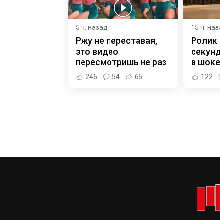
5 ч. назад
15 ч. на
Ржу не переставая,
Ролик 
это видео
секунд
пересмотришь не раз
в шоке
246
54
65
122