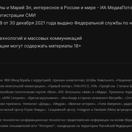
ы и Марий Эл, интересное в России и мире - ИА МедиаПот
регистрации СМИ
9 от 30 декабря 2021 года выдано Федеральной службы по н
ехнологий и массовых коммуникаций
ции могут содержать материалы 18+
и: ФБК (Фонд борьбы с коррупцией, признан иноагентом), Штабы Навального, «Национал
тив нелегальной иммиграции», «Правый сектор», УНА-УНСО, УПА, «Тризуб им. Степана
российская политическая партия «Воля», АУЕ, батальоны «Азов» и «Айдар». Признаны т
сра, «АУМ Синрике», «Братья-мусульмане», «Аль-Каида в странах исламского Магриба», «С
и признаны: телеканал «Дождь», «Медуза», «Важные истории», «Голос Америки», радио «
еский Центр Юрия Левады», Сахаровский центр. Instagram и Facebook (Metа) запрещены 
 технологии (информационные технологии предоставления информации на основе сбора
ениям пользователей сети "Интернет", находящихся на территории Российской Федерации)