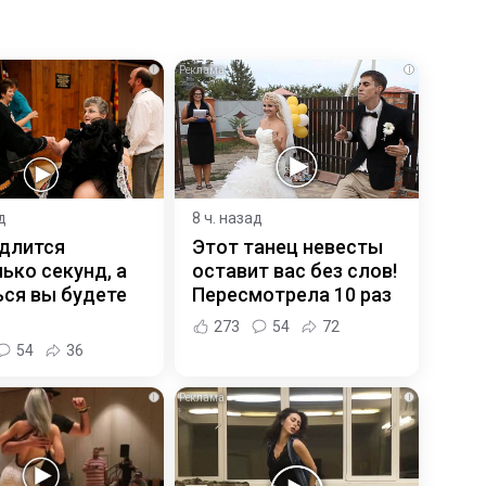
i
i
д
8 ч. назад
 длится
Этот танец невесты
ько секунд, а
оставит вас без слов!
ся вы будете
Пересмотрела 10 раз
273
54
72
54
36
i
i