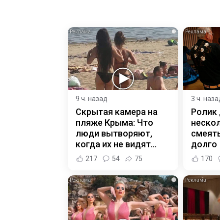
i
9 ч. назад
3 ч. наза
Скрытая камера на
Ролик
пляже Крыма: Что
нескол
люди вытворяют,
смеять
когда их не видят...
долго
217
54
75
170
i