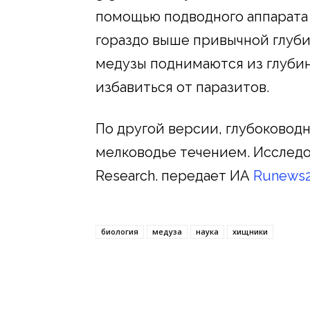
помощью подводного аппарата V
гораздо выше привычной глуби
медузы поднимаются из глуби
избавиться от паразитов.
По другой версии, глубоковод
мелководье течением. Исследо
Research. передает ИА
Runews2
биология
медуза
наука
хищники