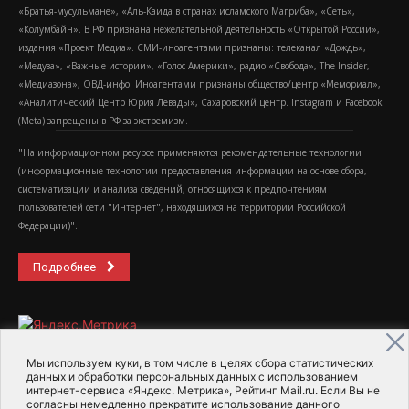
«Братья-мусульмане», «Аль-Каида в странах исламского Магриба», «Сеть»,
«Колумбайн». В РФ признана нежелательной деятельность «Открытой России»,
издания «Проект Медиа». СМИ-иноагентами признаны: телеканал «Дождь»,
«Медуза», «Важные истории», «Голос Америки», радио «Свобода», The Insider,
«Медиазона», ОВД-инфо. Иноагентами признаны общество/центр «Мемориал»,
«Аналитический Центр Юрия Левады», Сахаровский центр. Instagram и Facebook
(Metа) запрещены в РФ за экстремизм.
"На информационном ресурсе применяются рекомендательные технологии
(информационные технологии предоставления информации на основе сбора,
систематизации и анализа сведений, относящихся к предпочтениям
пользователей сети "Интернет", находящихся на территории Российской
Федерации)".
Подробнее
Мы используем куки, в том числе в целях сбора статистических
данных и обработки персональных данных с использованием
интернет-сервиса «Яндекс. Метрика», Рейтинг Mail.ru. Если Вы не
2015-2026- Информационное агентство МедиаПоток
согласны немедленно прекратите использование данного