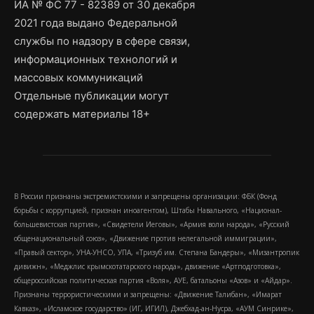
ИА № ФС 77 - 82389 от 30 декабря
2021 года выдано Федеральной
службы по надзору в сфере связи,
информационных технологий и
массовых коммуникаций
Отдельные публикации могут
содержать материалы 18+
В России признаны экстремистскими и запрещены организации: ФБК (Фонд
борьбы с коррупцией, признан иноагентом), Штабы Навального, «Национал-
большевистская партия», «Свидетели Иеговы», «Армия воли народа», «Русский
общенациональный союз», «Движение против нелегальной иммиграции»,
«Правый сектор», УНА-УНСО, УПА, «Тризуб им. Степана Бандеры», «Мизантропик
дивижн», «Меджлис крымскотатарского народа», движение «Артподготовка»,
общероссийская политическая партия «Воля», АУЕ, батальоны «Азов» и «Айдар».
Признаны террористическими и запрещены: «Движение Талибан», «Имарат
Кавказ», «Исламское государство» (ИГ, ИГИЛ), Джебхад-ан-Нусра, «АУМ Синрике»,