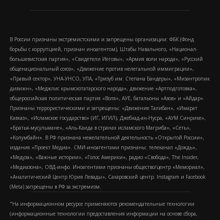
В России признаны экстремистскими и запрещены организации: ФБК (Фонд
борьбы с коррупцией, признан иноагентом), Штабы Навального, «Национал-
большевистская партия», «Свидетели Иеговы», «Армия воли народа», «Русский
общенациональный союз», «Движение против нелегальной иммиграции»,
«Правый сектор», УНА-УНСО, УПА, «Тризуб им. Степана Бандеры», «Мизантропик
дивижн», «Меджлис крымскотатарского народа», движение «Артподготовка»,
общероссийская политическая партия «Воля», АУЕ, батальоны «Азов» и «Айдар».
Признаны террористическими и запрещены: «Движение Талибан», «Имарат
Кавказ», «Исламское государство» (ИГ, ИГИЛ), Джебхад-ан-Нусра, «АУМ Синрике»,
«Братья-мусульмане», «Аль-Каида в странах исламского Магриба», «Сеть»,
«Колумбайн». В РФ признана нежелательной деятельность «Открытой России»,
издания «Проект Медиа». СМИ-иноагентами признаны: телеканал «Дождь»,
«Медуза», «Важные истории», «Голос Америки», радио «Свобода», The Insider,
«Медиазона», ОВД-инфо. Иноагентами признаны общество/центр «Мемориал»,
«Аналитический Центр Юрия Левады», Сахаровский центр. Instagram и Facebook
(Metа) запрещены в РФ за экстремизм.
"На информационном ресурсе применяются рекомендательные технологии
(информационные технологии предоставления информации на основе сбора,