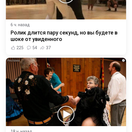
6 ч. назад
Ролик длится пару секунд, но вы будете в
шоке от увиденного
225
54
37
i
18 ч. назад