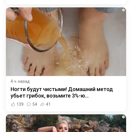
i
4 ч. назад
Ногти будут чистыми! Домашний метод
убьет грибок, возьмите 3%-ю…
139
54
41
i