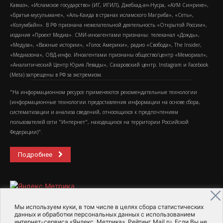
Кавказ», «Исламское государство» (ИГ, ИГИЛ), Джебхад-ан-Нусра, «АУМ Синрике»,
«Братья-мусульмане», «Аль-Каида в странах исламского Магриба», «Сеть»,
«Колумбайн». В РФ признана нежелательной деятельность «Открытой России»,
издания «Проект Медиа». СМИ-иноагентами признаны: телеканал «Дождь»,
«Медуза», «Важные истории», «Голос Америки», радио «Свобода», The Insider,
«Медиазона», ОВД-инфо. Иноагентами признаны общество/центр «Мемориал»,
«Аналитический Центр Юрия Левады», Сахаровский центр. Instagram и Facebook
(Metа) запрещены в РФ за экстремизм.
"На информационном ресурсе применяются рекомендательные технологии
(информационные технологии предоставления информации на основе сбора,
систематизации и анализа сведений, относящихся к предпочтениям
пользователей сети "Интернет", находящихся на территории Российской
Федерации)".
Подробнее
Мы используем куки, в том числе в целях сбора статистических
данных и обработки персональных данных с использованием
интернет-сервиса «Яндекс. Метрика», Рейтинг Mail.ru. Если Вы не