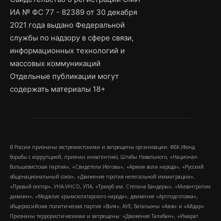
ИА № ФС 77 - 82389 от 30 декабря
2021 года выдано Федеральной
службы по надзору в сфере связи,
информационных технологий и
массовых коммуникаций
Отдельные публикации могут
содержать материалы 18+
В России признаны экстремистскими и запрещены организации: ФБК (Фонд
борьбы с коррупцией, признан иноагентом), Штабы Навального, «Национал-
большевистская партия», «Свидетели Иеговы», «Армия воли народа», «Русский
общенациональный союз», «Движение против нелегальной иммиграции»,
«Правый сектор», УНА-УНСО, УПА, «Тризуб им. Степана Бандеры», «Мизантропик
дивижн», «Меджлис крымскотатарского народа», движение «Артподготовка»,
общероссийская политическая партия «Воля», АУЕ, батальоны «Азов» и «Айдар».
Признаны террористическими и запрещены: «Движение Талибан», «Имарат