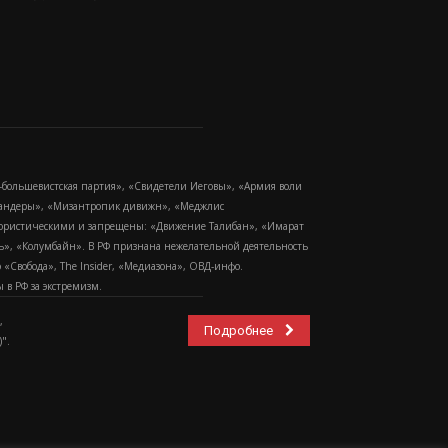
-большевистская партия», «Свидетели Иеговы», «Армия воли
 Бандеры», «Мизантропик дивижн», «Меджлис
еррористическими и запрещены: «Движение Талибан», «Имарат
еть», «Колумбайн». В РФ признана нежелательной деятельность
Свобода», The Insider, «Медиазона», ОВД-инфо.
в РФ за экстремизм.
,
Подробнее
".