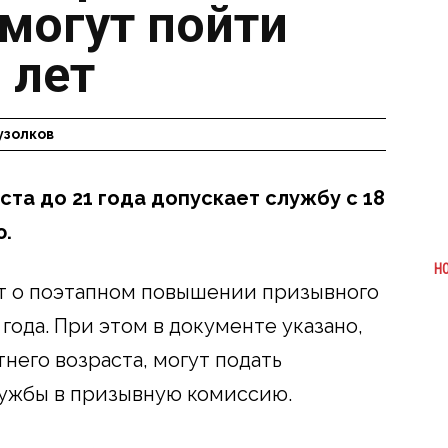
могут пойти
 лет
узолков
та до 21 года допускает службу с 18
ю.
Н
т о поэтапном повышении призывного
 года. При этом в документе указано,
тнего возраста, могут подать
лужбы в призывную комиссию.