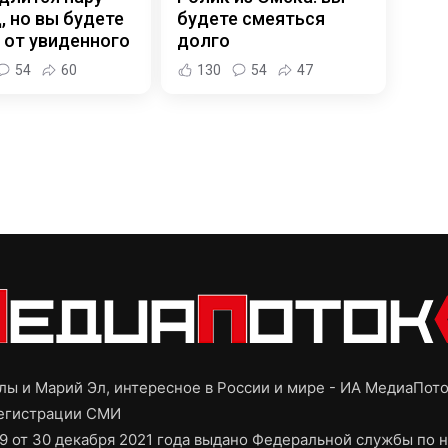
, но вы будете
будете смеяться
 от увиденного
долго
54
60
130
54
47
ы и Марий Эл, интересное в России и мире - ИА МедиаПот
регистрации СМИ
9 от 30 декабря 2021 года выдано Федеральной службы по н