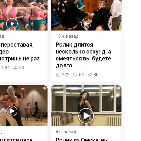
зад
13 ч. назад
 переставая,
Ролик длится
део
несколько секунд, а
отришь не раз
смеяться вы будете
долго
54
60
222
54
80
i
i
д
8 ч. назад
длится пару
Ролик из Омска: вы