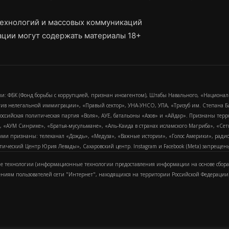
ехнологий и массовых коммуникаций
ции могут содержать материалы 18+
и: ФБК (Фонд борьбы с коррупцией, признан иноагентом), Штабы Навального, «Национал
тив нелегальной иммиграции», «Правый сектор», УНА-УНСО, УПА, «Тризуб им. Степана
российская политическая партия «Воля», АУЕ, батальоны «Азов» и «Айдар». Признаны т
сра, «АУМ Синрике», «Братья-мусульмане», «Аль-Каида в странах исламского Магриба», «С
и признаны: телеканал «Дождь», «Медуза», «Важные истории», «Голос Америки», радио «
еский Центр Юрия Левады», Сахаровский центр. Instagram и Facebook (Metа) запрещены 
 технологии (информационные технологии предоставления информации на основе сбора
ениям пользователей сети "Интернет", находящихся на территории Российской Федерации)