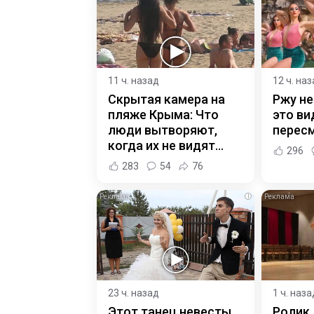
11 ч. назад
12 ч. на
Скрытая камера на
Ржу не
пляже Крыма: Что
это ви
люди вытворяют,
пересм
когда их не видят...
296
283
54
76
i
23 ч. назад
1 ч. наза
Этот танец невесты
Ролик 