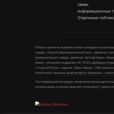
связи,
информационных т
Отдельные публика
В России признаны экстремистскими и запрещены организаци
народа», «Русский общенациональный союз», «Движение про
крымскотатарского народа», движение «Артподготовка», обще
Кавказ», «Исламское государство» (ИГ, ИГИЛ), Джебхад-ан-Ну
«Открытой России», издания «Проект Медиа». СМИ-иноагентам
Иноагентами признаны общество/центр «Мемориал», «Аналитич
"На информационном ресурсе применяются рекомендательные
систематизации и анализа сведений, относящихся к предпочт