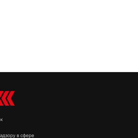
ок
адзору в сфере