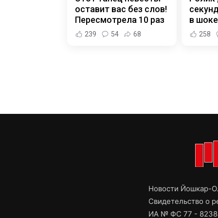
оставит вас без слов!
секунд
Пересмотрела 10 раз
в шоке
239
54
68
258
Новости Йошкар-Ол
Свидетельство о 
ИА № ФС 77 - 8238