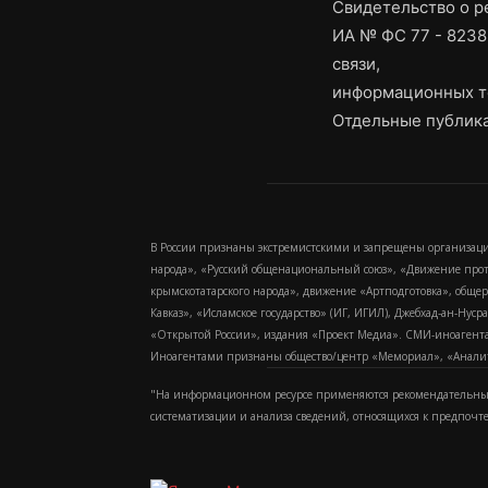
Свидетельство о 
ИА № ФС 77 - 8238
связи,
информационных т
Отдельные публика
В России признаны экстремистскими и запрещены организаци
народа», «Русский общенациональный союз», «Движение про
крымскотатарского народа», движение «Артподготовка», обще
Кавказ», «Исламское государство» (ИГ, ИГИЛ), Джебхад-ан-Ну
«Открытой России», издания «Проект Медиа». СМИ-иноагентам
Иноагентами признаны общество/центр «Мемориал», «Аналитич
"На информационном ресурсе применяются рекомендательные
систематизации и анализа сведений, относящихся к предпочт