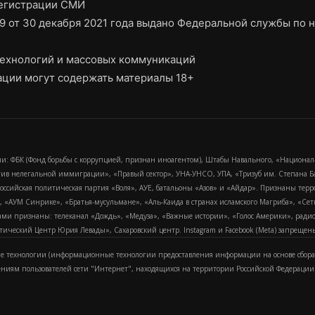
регистрации СМИ
9 от 30 декабря 2021 года выдано Федеральной службы по н
ехнологий и массовых коммуникаций
ции могут содержать материалы 18+
и: ФБК (Фонд борьбы с коррупцией, признан иноагентом), Штабы Навального, «Национал
тив нелегальной иммиграции», «Правый сектор», УНА-УНСО, УПА, «Тризуб им. Степана
российская политическая партия «Воля», АУЕ, батальоны «Азов» и «Айдар». Признаны т
сра, «АУМ Синрике», «Братья-мусульмане», «Аль-Каида в странах исламского Магриба», «С
и признаны: телеканал «Дождь», «Медуза», «Важные истории», «Голос Америки», радио «
еский Центр Юрия Левады», Сахаровский центр. Instagram и Facebook (Metа) запрещены 
 технологии (информационные технологии предоставления информации на основе сбора
ениям пользователей сети "Интернет", находящихся на территории Российской Федерации)