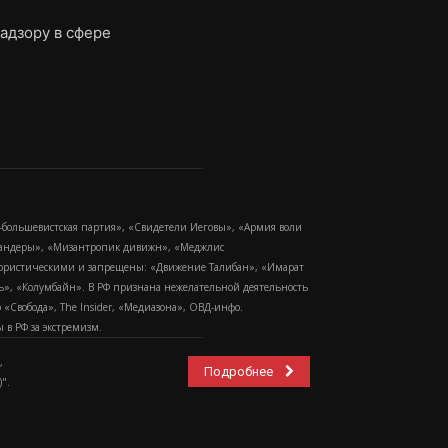
адзору в сфере
-большевистская партия», «Свидетели Иеговы», «Армия воли
 Бандеры», «Мизантропик дивижн», «Меджлис
еррористическими и запрещены: «Движение Талибан», «Имарат
еть», «Колумбайн». В РФ признана нежелательной деятельность
Свобода», The Insider, «Медиазона», ОВД-инфо.
в РФ за экстремизм.
,
Подробнее
".