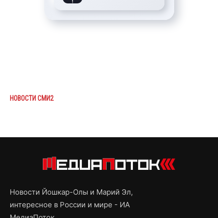
НОВОСТИ СМИ2
Новости Йошкар-Олы и Марий Эл,
интересное в России и мире - ИА
МедиаПоток