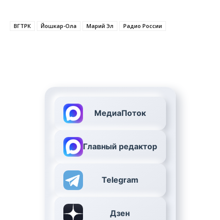
ВГТРК
Йошкар-Ола
Марий Эл
Радио России
МедиаПоток
Главный редактор
Telegram
Дзен