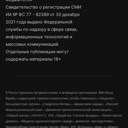
Свидетельство о регистрации СМИ
ИА № ФС 77 - 82389 от 30 декабря
2021 года выдано Федеральной
службы по надзору в сфере связи,
информационных технологий и
массовых коммуникаций
Отдельные публикации могут
содержать материалы 18+
В России признаны экстремистскими и запрещены организации: ФБК (Фонд
борьбы с коррупцией, признан иноагентом), Штабы Навального, «Национал-
большевистская партия», «Свидетели Иеговы», «Армия воли народа», «Русский
общенациональный союз», «Движение против нелегальной иммиграции»,
«Правый сектор», УНА-УНСО, УПА, «Тризуб им. Степана Бандеры», «Мизантропик
дивижн», «Меджлис крымскотатарского народа», движение «Артподготовка»,
общероссийская политическая партия «Воля», АУЕ, батальоны «Азов» и «Айдар».