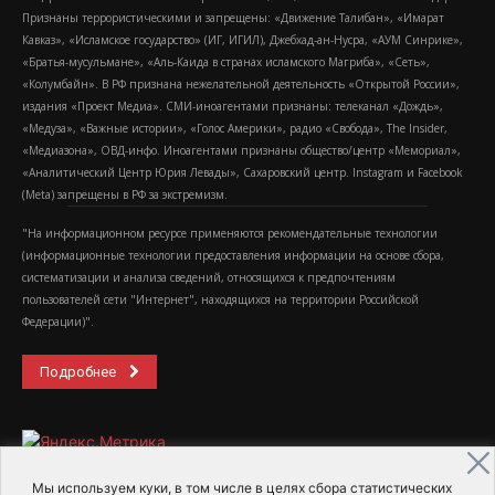
Признаны террористическими и запрещены: «Движение Талибан», «Имарат
Кавказ», «Исламское государство» (ИГ, ИГИЛ), Джебхад-ан-Нусра, «АУМ Синрике»,
«Братья-мусульмане», «Аль-Каида в странах исламского Магриба», «Сеть»,
«Колумбайн». В РФ признана нежелательной деятельность «Открытой России»,
издания «Проект Медиа». СМИ-иноагентами признаны: телеканал «Дождь»,
«Медуза», «Важные истории», «Голос Америки», радио «Свобода», The Insider,
«Медиазона», ОВД-инфо. Иноагентами признаны общество/центр «Мемориал»,
«Аналитический Центр Юрия Левады», Сахаровский центр. Instagram и Facebook
(Metа) запрещены в РФ за экстремизм.
"На информационном ресурсе применяются рекомендательные технологии
(информационные технологии предоставления информации на основе сбора,
систематизации и анализа сведений, относящихся к предпочтениям
пользователей сети "Интернет", находящихся на территории Российской
Федерации)".
Подробнее
Мы используем куки, в том числе в целях сбора статистических