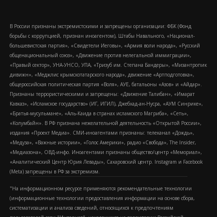
В России признаны экстремистскими и запрещены организации: ФБК (Фонд
борьбы с коррупцией, признан иноагентом), Штабы Навального, «Национал-
большевистская партия», «Свидетели Иеговы», «Армия воли народа», «Русский
общенациональный союз», «Движение против нелегальной иммиграции»,
«Правый сектор», УНА-УНСО, УПА, «Тризуб им. Степана Бандеры», «Мизантропик
дивижн», «Меджлис крымскотатарского народа», движение «Артподготовка»,
общероссийская политическая партия «Воля», АУЕ, батальоны «Азов» и «Айдар».
Признаны террористическими и запрещены: «Движение Талибан», «Имарат
Кавказ», «Исламское государство» (ИГ, ИГИЛ), Джебхад-ан-Нусра, «АУМ Синрике»,
«Братья-мусульмане», «Аль-Каида в странах исламского Магриба», «Сеть»,
«Колумбайн». В РФ признана нежелательной деятельность «Открытой России»,
издания «Проект Медиа». СМИ-иноагентами признаны: телеканал «Дождь»,
«Медуза», «Важные истории», «Голос Америки», радио «Свобода», The Insider,
«Медиазона», ОВД-инфо. Иноагентами признаны общество/центр «Мемориал»,
«Аналитический Центр Юрия Левады», Сахаровский центр. Instagram и Facebook
(Metа) запрещены в РФ за экстремизм.
"На информационном ресурсе применяются рекомендательные технологии
(информационные технологии предоставления информации на основе сбора,
систематизации и анализа сведений, относящихся к предпочтениям