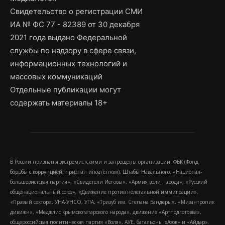
Свидетельство о регистрации СМИ
ИА № ФС 77 - 82389 от 30 декабря
2021 года выдано Федеральной
службы по надзору в сфере связи,
информационных технологий и
массовых коммуникаций
Отдельные публикации могут
содержать материалы 18+
В России признаны экстремистскими и запрещены организации: ФБК (Фонд
борьбы с коррупцией, признан иноагентом), Штабы Навального, «Национал-
большевистская партия», «Свидетели Иеговы», «Армия воли народа», «Русский
общенациональный союз», «Движение против нелегальной иммиграции»,
«Правый сектор», УНА-УНСО, УПА, «Тризуб им. Степана Бандеры», «Мизантропик
дивижн», «Меджлис крымскотатарского народа», движение «Артподготовка»,
общероссийская политическая партия «Воля», АУЕ, батальоны «Азов» и «Айдар».