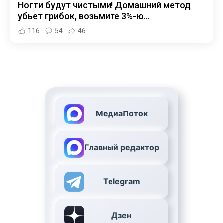
Ногти будут чистыми! Домашний метод
убьет грибок, возьмите 3%-ю…
116
54
46
МедиаПоток
Главный редактор
Telegram
Дзен