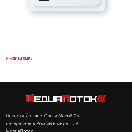
НОВОСТИ СМИ2
Новости Йошкар-Олы и Марий Эл,
интересное в России и мире - ИА
МедиаПоток