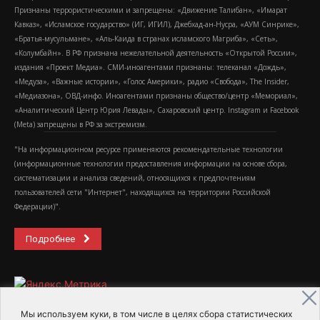
Признаны террористическими и запрещены: «Движение Талибан», «Имарат
Кавказ», «Исламское государство» (ИГ, ИГИЛ), Джебхад-ан-Нусра, «АУМ Синрике»,
«Братья-мусульмане», «Аль-Каида в странах исламского Магриба», «Сеть»,
«Колумбайн». В РФ признана нежелательной деятельность «Открытой России»,
издания «Проект Медиа». СМИ-иноагентами признаны: телеканал «Дождь»,
«Медуза», «Важные истории», «Голос Америки», радио «Свобода», The Insider,
«Медиазона», ОВД-инфо. Иноагентами признаны общество/центр «Мемориал»,
«Аналитический Центр Юрия Левады», Сахаровский центр. Instagram и Facebook
(Metа) запрещены в РФ за экстремизм.
"На информационном ресурсе применяются рекомендательные технологии
(информационные технологии предоставления информации на основе сбора,
систематизации и анализа сведений, относящихся к предпочтениям
пользователей сети "Интернет", находящихся на территории Российской
Федерации)".
Подробнее
Мы используем куки, в том числе в целях сбора статистических