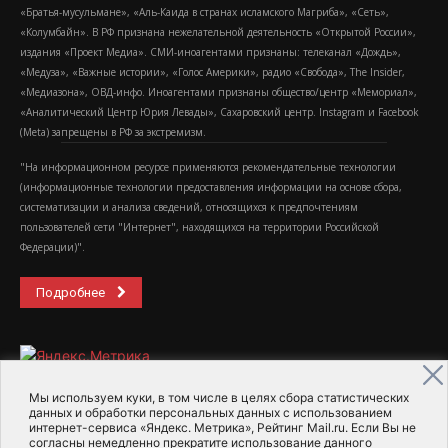
«Братья-мусульмане», «Аль-Каида в странах исламского Магриба», «Сеть»,
«Колумбайн». В РФ признана нежелательной деятельность «Открытой России»,
издания «Проект Медиа». СМИ-иноагентами признаны: телеканал «Дождь»,
«Медуза», «Важные истории», «Голос Америки», радио «Свобода», The Insider,
«Медиазона», ОВД-инфо. Иноагентами признаны общество/центр «Мемориал»,
«Аналитический Центр Юрия Левады», Сахаровский центр. Instagram и Facebook
(Metа) запрещены в РФ за экстремизм.
"На информационном ресурсе применяются рекомендательные технологии
(информационные технологии предоставления информации на основе сбора,
систематизации и анализа сведений, относящихся к предпочтениям
пользователей сети "Интернет", находящихся на территории Российской
Федерации)".
Подробнее
Мы используем куки, в том числе в целях сбора статистических
данных и обработки персональных данных с использованием
интернет-сервиса «Яндекс. Метрика», Рейтинг Mail.ru. Если Вы не
2015-2026- Информационное агентство МедиаПоток
согласны немедленно прекратите использование данного