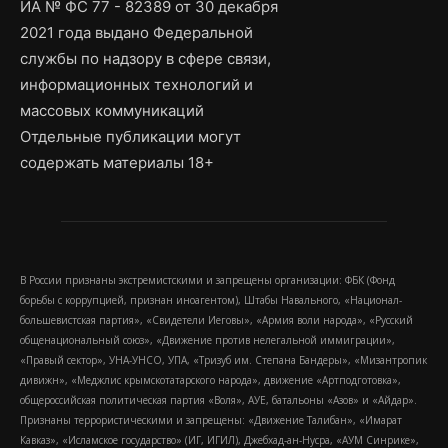
ИА № ФС 77 - 82389 от 30 декабря
2021 года выдано Федеральной
службы по надзору в сфере связи,
информационных технологий и
массовых коммуникаций
Отдельные публикации могут
содержать материалы 18+
В России признаны экстремистскими и запрещены организации: ФБК (Фонд
борьбы с коррупцией, признан иноагентом), Штабы Навального, «Национал-
большевистская партия», «Свидетели Иеговы», «Армия воли народа», «Русский
общенациональный союз», «Движение против нелегальной иммиграции»,
«Правый сектор», УНА-УНСО, УПА, «Тризуб им. Степана Бандеры», «Мизантропик
дивижн», «Меджлис крымскотатарского народа», движение «Артподготовка»,
общероссийская политическая партия «Воля», АУЕ, батальоны «Азов» и «Айдар».
Признаны террористическими и запрещены: «Движение Талибан», «Имарат
Кавказ», «Исламское государство» (ИГ, ИГИЛ), Джебхад-ан-Нусра, «АУМ Синрике»,