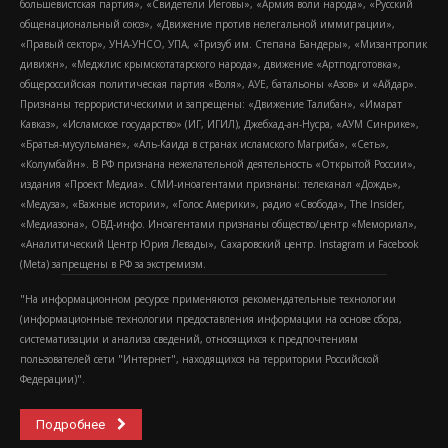
большевистская партия», «Свидетели Иеговы», «Армия воли народа», «Русский
общенациональный союз», «Движение против нелегальной иммиграции»,
«Правый сектор», УНА-УНСО, УПА, «Тризуб им. Степана Бандеры», «Мизантропик
дивижн», «Меджлис крымскотатарского народа», движение «Артподготовка»,
общероссийская политическая партия «Воля», АУЕ, батальоны «Азов» и «Айдар».
Признаны террористическими и запрещены: «Движение Талибан», «Имарат
Кавказ», «Исламское государство» (ИГ, ИГИЛ), Джебхад-ан-Нусра, «АУМ Синрике»,
«Братья-мусульмане», «Аль-Каида в странах исламского Магриба», «Сеть»,
«Колумбайн». В РФ признана нежелательной деятельность «Открытой России»,
издания «Проект Медиа». СМИ-иноагентами признаны: телеканал «Дождь»,
«Медуза», «Важные истории», «Голос Америки», радио «Свобода», The Insider,
«Медиазона», ОВД-инфо. Иноагентами признаны общество/центр «Мемориал»,
«Аналитический Центр Юрия Левады», Сахаровский центр. Instagram и Facebook
(Metа) запрещены в РФ за экстремизм.
"На информационном ресурсе применяются рекомендательные технологии
(информационные технологии предоставления информации на основе сбора,
систематизации и анализа сведений, относящихся к предпочтениям
пользователей сети "Интернет", находящихся на территории Российской
Федерации)".
Подробнее