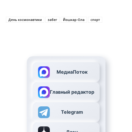
День космонавтики
забег
Йошкар-Ола
спорт
МедиаПоток
Главный редактор
Telegram