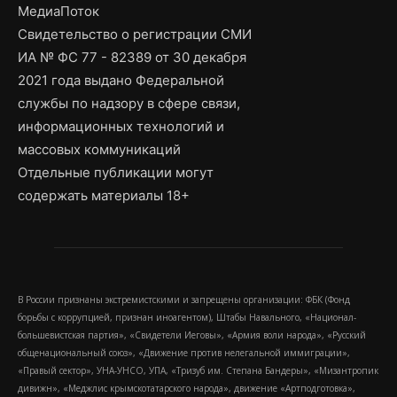
МедиаПоток
Свидетельство о регистрации СМИ
ИА № ФС 77 - 82389 от 30 декабря
2021 года выдано Федеральной
службы по надзору в сфере связи,
информационных технологий и
массовых коммуникаций
Отдельные публикации могут
содержать материалы 18+
В России признаны экстремистскими и запрещены организации: ФБК (Фонд
борьбы с коррупцией, признан иноагентом), Штабы Навального, «Национал-
большевистская партия», «Свидетели Иеговы», «Армия воли народа», «Русский
общенациональный союз», «Движение против нелегальной иммиграции»,
«Правый сектор», УНА-УНСО, УПА, «Тризуб им. Степана Бандеры», «Мизантропик
дивижн», «Меджлис крымскотатарского народа», движение «Артподготовка»,