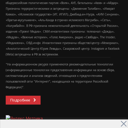
общероссийская политическая партия «Воля», АУЕ, батальоны «Азов» и «Айдар».
Признаны террористическими и запрещены: «Движение Талибан», «Имарат
Кавказ», «Исламское государство» (ИГ, ИГИЛ), Джебхад-ан-Нусра, «АУМ Синрике»,
«Братья-мусульмане», «Аль-Каида в странах исламского Магриба», «Сеть»,
«Колумбайн». В РФ признана нежелательной деятельность «Открытой России»,
издания «Проект Медиа». СМИ-иноагентами признаны: телеканал «Дождь»,
«Медуза», «Важные истории», «Голос Америки», радио «Свобода», The Insider,
«Медиазона», ОВД-инфо. Иноагентами признаны общество/центр «Мемориал»,
«Аналитический Центр Юрия Левады», Сахаровский центр. Instagram и Facebook
(Metа) запрещены в РФ за экстремизм.
"На информационном ресурсе применяются рекомендательные технологии
(информационные технологии предоставления информации на основе сбора,
систематизации и анализа сведений, относящихся к предпочтениям
пользователей сети "Интернет", находящихся на территории Российской
Федерации)".
Подробнее