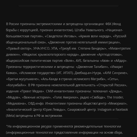
В России признаны экстремистскими и запрещены организации: ФБК (Фонд
борьбы с коррупцией, признан иноагентом), Штабы Навального, «Национал-
большевистская партия», «Свидетели Иеговы», «Армия воли народа», «Русский
общенациональный союз», «Движение против нелегальной иммиграции»,
«Правый сектор», УНА-УНСО, УПА, «Тризуб им. Степана Бандеры», «Мизантропик
дивижн», «Меджлис крымскотатарского народа», движение «Артподготовка»,
общероссийская политическая партия «Воля», АУЕ, батальоны «Азов» и «Айдар».
Признаны террористическими и запрещены: «Движение Талибан», «Имарат
Кавказ», «Исламское государство» (ИГ, ИГИЛ), Джебхад-ан-Нусра, «АУМ Синрике»,
«Братья-мусульмане», «Аль-Каида в странах исламского Магриба», «Сеть»,
«Колумбайн». В РФ признана нежелательной деятельность «Открытой России»,
издания «Проект Медиа». СМИ-иноагентами признаны: телеканал «Дождь»,
«Медуза», «Важные истории», «Голос Америки», радио «Свобода», The Insider,
«Медиазона», ОВД-инфо. Иноагентами признаны общество/центр «Мемориал»,
«Аналитический Центр Юрия Левады», Сахаровский центр. Instagram и Facebook
(Metа) запрещены в РФ за экстремизм.
"На информационном ресурсе применяются рекомендательные технологии
(информационные технологии предоставления информации на основе сбора,