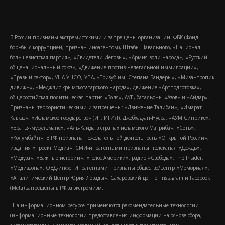
В России признаны экстремистскими и запрещены организации: ФБК (Фонд
борьбы с коррупцией, признан иноагентом), Штабы Навального, «Национал-
большевистская партия», «Свидетели Иеговы», «Армия воли народа», «Русский
общенациональный союз», «Движение против нелегальной иммиграции»,
«Правый сектор», УНА-УНСО, УПА, «Тризуб им. Степана Бандеры», «Мизантропик
дивижн», «Меджлис крымскотатарского народа», движение «Артподготовка»,
общероссийская политическая партия «Воля», АУЕ, батальоны «Азов» и «Айдар».
Признаны террористическими и запрещены: «Движение Талибан», «Имарат
Кавказ», «Исламское государство» (ИГ, ИГИЛ), Джебхад-ан-Нусра, «АУМ Синрике»,
«Братья-мусульмане», «Аль-Каида в странах исламского Магриба», «Сеть»,
«Колумбайн». В РФ признана нежелательной деятельность «Открытой России»,
издания «Проект Медиа». СМИ-иноагентами признаны: телеканал «Дождь»,
«Медуза», «Важные истории», «Голос Америки», радио «Свобода», The Insider,
«Медиазона», ОВД-инфо. Иноагентами признаны общество/центр «Мемориал»,
«Аналитический Центр Юрия Левады», Сахаровский центр. Instagram и Facebook
(Metа) запрещены в РФ за экстремизм.
"На информационном ресурсе применяются рекомендательные технологии
(информационные технологии предоставления информации на основе сбора,