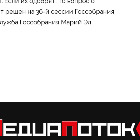
 Если их одобрят, то вопрос о
т решен на 36-й сессии Госсобрания
лужба Госсобрания Марий Эл.