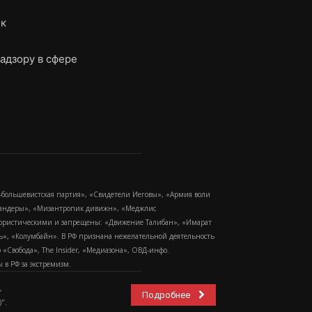
ок
адзору в сфере
-большевистская партия», «Свидетели Иеговы», «Армия воли
 Бандеры», «Мизантропик дивижн», «Меджлис
еррористическими и запрещены: «Движение Талибан», «Имарат
еть», «Колумбайн». В РФ признана нежелательной деятельность
Свобода», The Insider, «Медиазона», ОВД-инфо.
в РФ за экстремизм.
,
Подробнее
".