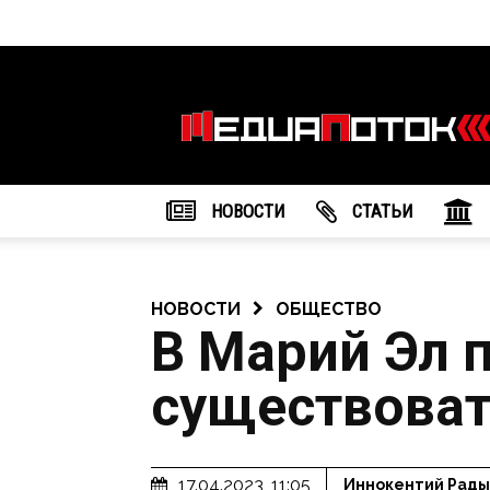
Информационное
агентство
"МедиаПоток"
НОВОСТИ
CТАТЬИ
НОВОСТИ
ОБЩЕСТВО
В Марий Эл 
существоват
17.04.2023, 11:05
Иннокентий Рады