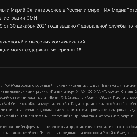
ы и Марий Эл, интересное в России и мире - ИА МедиаПот
регистрации СМИ
9 от 30 декабря 2021 года выдано Федеральной службы по н
ехнологий и массовых коммуникаций
ции могут содержать материалы 18+
и: ФБК (Фонд борьбы с коррупцией, признан иноагентом), Штабы Навального, «Национал
тив нелегальной иммиграции», «Правый сектор», УНА-УНСО, УПА, «Тризуб им. Степана
российская политическая партия «Воля», АУЕ, батальоны «Азов» и «Айдар». Признаны т
сра, «АУМ Синрике», «Братья-мусульмане», «Аль-Каида в странах исламского Магриба», «С
и признаны: телеканал «Дождь», «Медуза», «Важные истории», «Голос Америки», радио «
еский Центр Юрия Левады», Сахаровский центр. Instagram и Facebook (Metа) запрещены 
 технологии (информационные технологии предоставления информации на основе сбора
ениям пользователей сети "Интернет", находящихся на территории Российской Федерации)