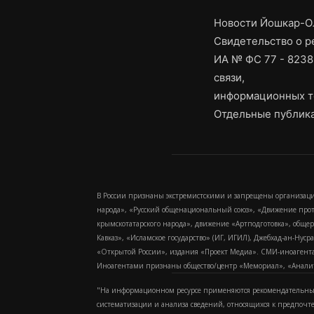
Новости Йошкар-Ол
Свидетельство о 
ИА № ФС 77 - 8238
связи,
информационных т
Отдельные публика
В России признаны экстремистскими и запрещены организаци
народа», «Русский общенациональный союз», «Движение про
крымскотатарского народа», движение «Артподготовка», обще
Кавказ», «Исламское государство» (ИГ, ИГИЛ), Джебхад-ан-Ну
«Открытой России», издания «Проект Медиа». СМИ-иноагентам
Иноагентами признаны общество/центр «Мемориал», «Аналитич
"На информационном ресурсе применяются рекомендательные
систематизации и анализа сведений, относящихся к предпочт