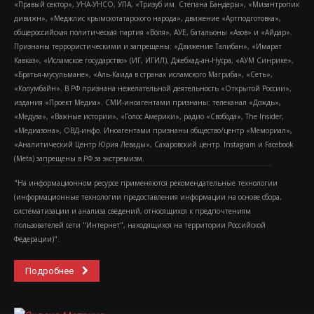
«Правый сектор», УНА-УНСО, УПА, «Тризуб им. Степана Бандеры», «Мизантропик
дивижн», «Меджлис крымскотатарского народа», движение «Артподготовка»,
общероссийская политическая партия «Воля», АУЕ, батальоны «Азов» и «Айдар».
Признаны террористическими и запрещены: «Движение Талибан», «Имарат
Кавказ», «Исламское государство» (ИГ, ИГИЛ), Джебхад-ан-Нусра, «АУМ Синрике»,
«Братья-мусульмане», «Аль-Каида в странах исламского Магриба», «Сеть»,
«Колумбайн». В РФ признана нежелательной деятельность «Открытой России»,
издания «Проект Медиа». СМИ-иноагентами признаны: телеканал «Дождь»,
«Медуза», «Важные истории», «Голос Америки», радио «Свобода», The Insider,
«Медиазона», ОВД-инфо. Иноагентами признаны общество/центр «Мемориал»,
«Аналитический Центр Юрия Левады», Сахаровский центр. Instagram и Facebook
(Metа) запрещены в РФ за экстремизм.
"На информационном ресурсе применяются рекомендательные технологии
(информационные технологии предоставления информации на основе сбора,
систематизации и анализа сведений, относящихся к предпочтениям
пользователей сети "Интернет", находящихся на территории Российской
Федерации)".
Подробнее