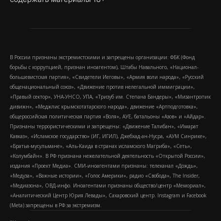
В России признаны экстремистскими и запрещены организации: ФБК (Фонд
борьбы с коррупцией, признан иноагентом), Штабы Навального, «Национал-
большевистская партия», «Свидетели Иеговы», «Армия воли народа», «Русский
общенациональный союз», «Движение против нелегальной иммиграции»,
«Правый сектор», УНА-УНСО, УПА, «Тризуб им. Степана Бандеры», «Мизантропик
дивижн», «Меджлис крымскотатарского народа», движение «Артподготовка»,
общероссийская политическая партия «Воля», АУЕ, батальоны «Азов» и «Айдар».
Признаны террористическими и запрещены: «Движение Талибан», «Имарат
Кавказ», «Исламское государство» (ИГ, ИГИЛ), Джебхад-ан-Нусра, «АУМ Синрике»,
«Братья-мусульмане», «Аль-Каида в странах исламского Магриба», «Сеть»,
«Колумбайн». В РФ признана нежелательной деятельность «Открытой России»,
издания «Проект Медиа». СМИ-иноагентами признаны: телеканал «Дождь»,
«Медуза», «Важные истории», «Голос Америки», радио «Свобода», The Insider,
«Медиазона», ОВД-инфо. Иноагентами признаны общество/центр «Мемориал»,
«Аналитический Центр Юрия Левады», Сахаровский центр. Instagram и Facebook
(Metа) запрещены в РФ за экстремизм.