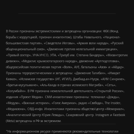
В России признаны экстремистскими и запрещены организации: ФБК (Фонд
борьбы с коррупцией, признан иноагентом), Штабы Навального, «Национал-
большевистская партия», «Свидетели Иеговы», «Армия воли народа», «Русский
общенациональный союз», «Движение против нелегальной иммиграции»,
«Правый сектор», УНА-УНСО, УПА, «Тризуб им. Степана Бандеры», «Мизантропик
дивижн», «Меджлис крымскотатарского народа», движение «Артподготовка»,
общероссийская политическая партия «Воля», АУЕ, батальоны «Азов» и «Айдар».
Признаны террористическими и запрещены: «Движение Талибан», «Имарат
Кавказ», «Исламское государство» (ИГ, ИГИЛ), Джебхад-ан-Нусра, «АУМ Синрике»,
«Братья-мусульмане», «Аль-Каида в странах исламского Магриба», «Сеть»,
«Колумбайн». В РФ признана нежелательной деятельность «Открытой России»,
издания «Проект Медиа». СМИ-иноагентами признаны: телеканал «Дождь»,
«Медуза», «Важные истории», «Голос Америки», радио «Свобода», The Insider,
«Медиазона», ОВД-инфо. Иноагентами признаны общество/центр «Мемориал»,
«Аналитический Центр Юрия Левады», Сахаровский центр. Instagram и Facebook
(Metа) запрещены в РФ за экстремизм.
"На информационном ресурсе применяются рекомендательные технологии