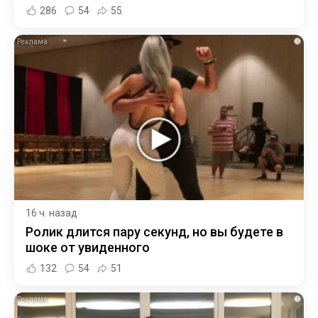
286
54
55
i
16 ч. назад
Ролик длится пару секунд, но вы будете в
шоке от увиденного
132
54
51
i