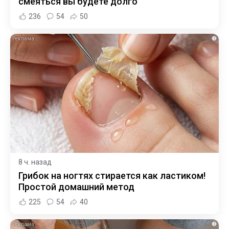
смеяться вы будете долго
236
54
50
i
8 ч. назад
Грибок на ногтях стирается как ластиком!
Простой домашний метод
225
54
40
i