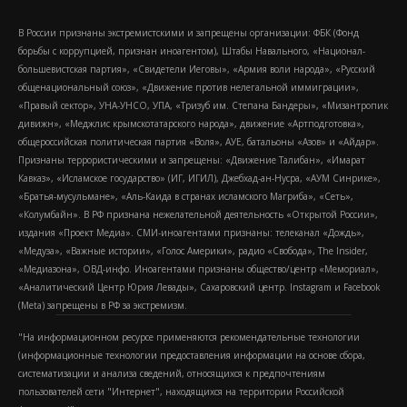
В России признаны экстремистскими и запрещены организации: ФБК (Фонд
борьбы с коррупцией, признан иноагентом), Штабы Навального, «Национал-
большевистская партия», «Свидетели Иеговы», «Армия воли народа», «Русский
общенациональный союз», «Движение против нелегальной иммиграции»,
«Правый сектор», УНА-УНСО, УПА, «Тризуб им. Степана Бандеры», «Мизантропик
дивижн», «Меджлис крымскотатарского народа», движение «Артподготовка»,
общероссийская политическая партия «Воля», АУЕ, батальоны «Азов» и «Айдар».
Признаны террористическими и запрещены: «Движение Талибан», «Имарат
Кавказ», «Исламское государство» (ИГ, ИГИЛ), Джебхад-ан-Нусра, «АУМ Синрике»,
«Братья-мусульмане», «Аль-Каида в странах исламского Магриба», «Сеть»,
«Колумбайн». В РФ признана нежелательной деятельность «Открытой России»,
издания «Проект Медиа». СМИ-иноагентами признаны: телеканал «Дождь»,
«Медуза», «Важные истории», «Голос Америки», радио «Свобода», The Insider,
«Медиазона», ОВД-инфо. Иноагентами признаны общество/центр «Мемориал»,
«Аналитический Центр Юрия Левады», Сахаровский центр. Instagram и Facebook
(Metа) запрещены в РФ за экстремизм.
"На информационном ресурсе применяются рекомендательные технологии
(информационные технологии предоставления информации на основе сбора,
систематизации и анализа сведений, относящихся к предпочтениям
пользователей сети "Интернет", находящихся на территории Российской