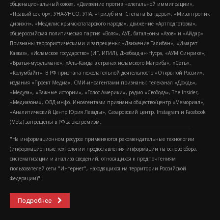
общенациональный союз», «Движение против нелегальной иммиграции»,
«Правый сектор», УНА-УНСО, УПА, «Тризуб им. Степана Бандеры», «Мизантропик
дивижн», «Меджлис крымскотатарского народа», движение «Артподготовка»,
общероссийская политическая партия «Воля», АУЕ, батальоны «Азов» и «Айдар».
Признаны террористическими и запрещены: «Движение Талибан», «Имарат
Кавказ», «Исламское государство» (ИГ, ИГИЛ), Джебхад-ан-Нусра, «АУМ Синрике»,
«Братья-мусульмане», «Аль-Каида в странах исламского Магриба», «Сеть»,
«Колумбайн». В РФ признана нежелательной деятельность «Открытой России»,
издания «Проект Медиа». СМИ-иноагентами признаны: телеканал «Дождь»,
«Медуза», «Важные истории», «Голос Америки», радио «Свобода», The Insider,
«Медиазона», ОВД-инфо. Иноагентами признаны общество/центр «Мемориал»,
«Аналитический Центр Юрия Левады», Сахаровский центр. Instagram и Facebook
(Metа) запрещены в РФ за экстремизм.
"На информационном ресурсе применяются рекомендательные технологии
(информационные технологии предоставления информации на основе сбора,
систематизации и анализа сведений, относящихся к предпочтениям
пользователей сети "Интернет", находящихся на территории Российской
Федерации)".
Подробнее