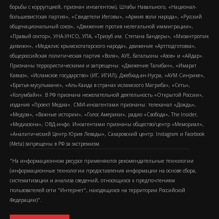
борьбы с коррупцией, признан иноагентом), Штабы Навального, «Национал-
большевистская партия», «Свидетели Иеговы», «Армия воли народа», «Русский
общенациональный союз», «Движение против нелегальной иммиграции»,
«Правый сектор», УНА-УНСО, УПА, «Тризуб им. Степана Бандеры», «Мизантропик
дивижн», «Меджлис крымскотатарского народа», движение «Артподготовка»,
общероссийская политическая партия «Воля», АУЕ, батальоны «Азов» и «Айдар».
Признаны террористическими и запрещены: «Движение Талибан», «Имарат
Кавказ», «Исламское государство» (ИГ, ИГИЛ), Джебхад-ан-Нусра, «АУМ Синрике»,
«Братья-мусульмане», «Аль-Каида в странах исламского Магриба», «Сеть»,
«Колумбайн». В РФ признана нежелательной деятельность «Открытой России»,
издания «Проект Медиа». СМИ-иноагентами признаны: телеканал «Дождь»,
«Медуза», «Важные истории», «Голос Америки», радио «Свобода», The Insider,
«Медиазона», ОВД-инфо. Иноагентами признаны общество/центр «Мемориал»,
«Аналитический Центр Юрия Левады», Сахаровский центр. Instagram и Facebook
(Metа) запрещены в РФ за экстремизм.
"На информационном ресурсе применяются рекомендательные технологии
(информационные технологии предоставления информации на основе сбора,
систематизации и анализа сведений, относящихся к предпочтениям
пользователей сети "Интернет", находящихся на территории Российской
Федерации)".