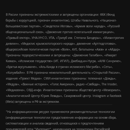
В России признаны экстремистскими и запрещены организации: ФБК (Фонд
борьбы с коррупцией, признан иноагентом), Штабы Навального, «Национал-
большевистская партия», «Свидетели Иеговы», «Армия воли народа», «Русский
общенациональный союз», «Движение против нелегальной иммиграции»,
«Правый сектор», УНА-УНСО, УПА, «Тризуб им. Степана Бандеры», «Мизантропик
дивижн», «Меджлис крымскотатарского народа», движение «Артподготовка»,
общероссийская политическая партия «Воля», АУЕ, батальоны «Азов» и «Айдар».
Признаны террористическими и запрещены: «Движение Талибан», «Имарат
Кавказ», «Исламское государство» (ИГ, ИГИЛ), Джебхад-ан-Нусра, «АУМ Синрике»,
«Братья-мусульмане», «Аль-Каида в странах исламского Магриба», «Сеть»,
«Колумбайн». В РФ признана нежелательной деятельность «Открытой России»,
издания «Проект Медиа». СМИ-иноагентами признаны: телеканал «Дождь»,
«Медуза», «Важные истории», «Голос Америки», радио «Свобода», The Insider,
«Медиазона», ОВД-инфо. Иноагентами признаны общество/центр «Мемориал»,
«Аналитический Центр Юрия Левады», Сахаровский центр. Instagram и Facebook
(Metа) запрещены в РФ за экстремизм.
"На информационном ресурсе применяются рекомендательные технологии
(информационные технологии предоставления информации на основе сбора,
систематизации и анализа сведений, относящихся к предпочтениям
пользователей сети "Интернет", находящихся на территории Российской