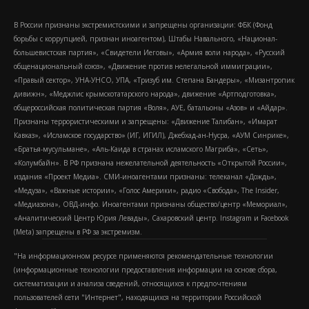
В России признаны экстремистскими и запрещены организации: ФБК (Фонд
борьбы с коррупцией, признан иноагентом), Штабы Навального, «Национал-
большевистская партия», «Свидетели Иеговы», «Армия воли народа», «Русский
общенациональный союз», «Движение против нелегальной иммиграции»,
«Правый сектор», УНА-УНСО, УПА, «Тризуб им. Степана Бандеры», «Мизантропик
дивижн», «Меджлис крымскотатарского народа», движение «Артподготовка»,
общероссийская политическая партия «Воля», АУЕ, батальоны «Азов» и «Айдар».
Признаны террористическими и запрещены: «Движение Талибан», «Имарат
Кавказ», «Исламское государство» (ИГ, ИГИЛ), Джебхад-ан-Нусра, «АУМ Синрике»,
«Братья-мусульмане», «Аль-Каида в странах исламского Магриба», «Сеть»,
«Колумбайн». В РФ признана нежелательной деятельность «Открытой России»,
издания «Проект Медиа». СМИ-иноагентами признаны: телеканал «Дождь»,
«Медуза», «Важные истории», «Голос Америки», радио «Свобода», The Insider,
«Медиазона», ОВД-инфо. Иноагентами признаны общество/центр «Мемориал»,
«Аналитический Центр Юрия Левады», Сахаровский центр. Instagram и Facebook
(Metа) запрещены в РФ за экстремизм.
"На информационном ресурсе применяются рекомендательные технологии
(информационные технологии предоставления информации на основе сбора,
систематизации и анализа сведений, относящихся к предпочтениям
пользователей сети "Интернет", находящихся на территории Российской