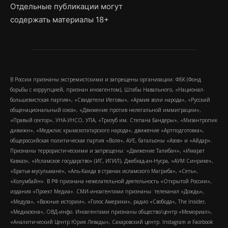
Отдельные публикации могут
содержать материалы 18+
В России признаны экстремистскими и запрещены организации: ФБК (Фонд
борьбы с коррупцией, признан иноагентом), Штабы Навального, «Национал-
большевистская партия», «Свидетели Иеговы», «Армия воли народа», «Русский
общенациональный союз», «Движение против нелегальной иммиграции»,
«Правый сектор», УНА-УНСО, УПА, «Тризуб им. Степана Бандеры», «Мизантропик
дивижн», «Меджлис крымскотатарского народа», движение «Артподготовка»,
общероссийская политическая партия «Воля», АУЕ, батальоны «Азов» и «Айдар».
Признаны террористическими и запрещены: «Движение Талибан», «Имарат
Кавказ», «Исламское государство» (ИГ, ИГИЛ), Джебхад-ан-Нусра, «АУМ Синрике»,
«Братья-мусульмане», «Аль-Каида в странах исламского Магриба», «Сеть»,
«Колумбайн». В РФ признана нежелательной деятельность «Открытой России»,
издания «Проект Медиа». СМИ-иноагентами признаны: телеканал «Дождь»,
«Медуза», «Важные истории», «Голос Америки», радио «Свобода», The Insider,
«Медиазона», ОВД-инфо. Иноагентами признаны общество/центр «Мемориал»,
«Аналитический Центр Юрия Левады», Сахаровский центр. Instagram и Facebook