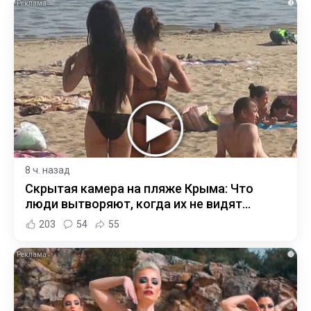
i
8 ч. назад
Скрытая камера на пляже Крыма: Что
люди вытворяют, когда их не видят...
203
54
55
i