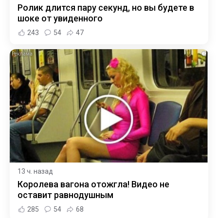
Ролик длится пару секунд, но вы будете в
шоке от увиденного
243
54
47
i
13 ч. назад
Королева вагона отожгла! Видео не
оставит равнодушным
285
54
68