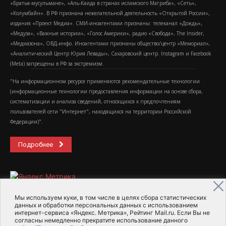
«Братья-мусульмане», «Аль-Каида в странах исламского Магриба», «Сеть»,
«Колумбайн». В РФ признана нежелательной деятельность «Открытой России»,
издания «Проект Медиа». СМИ-иноагентами признаны: телеканал «Дождь»,
«Медуза», «Важные истории», «Голос Америки», радио «Свобода», The Insider,
«Медиазона», ОВД-инфо. Иноагентами признаны общество/центр «Мемориал»,
«Аналитический Центр Юрия Левады», Сахаровский центр. Instagram и Facebook
(Metа) запрещены в РФ за экстремизм.
"На информационном ресурсе применяются рекомендательные технологии
(информационные технологии предоставления информации на основе сбора,
систематизации и анализа сведений, относящихся к предпочтениям
пользователей сети "Интернет", находящихся на территории Российской
Федерации)".
Подробнее
Мы используем куки, в том числе в целях сбора статистических
данных и обработки персональных данных с использованием
интернет-сервиса «Яндекс. Метрика», Рейтинг Mail.ru. Если Вы не
2015-2026- Информационное агентство МедиаПоток
согласны немедленно прекратите использование данного