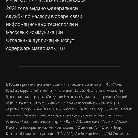
ИА № ФС 77 - 82389 от 30 декабря
2021 года выдано Федеральной
службы по надзору в сфере связи,
информационных технологий и
массовых коммуникаций
Отдельные публикации могут
содержать материалы 18+
В России признаны экстремистскими и запрещены организации: ФБК (Фонд
борьбы с коррупцией, признан иноагентом), Штабы Навального, «Национал-
большевистская партия», «Свидетели Иеговы», «Армия воли народа», «Русский
общенациональный союз», «Движение против нелегальной иммиграции»,
«Правый сектор», УНА-УНСО, УПА, «Тризуб им. Степана Бандеры», «Мизантропик
дивижн», «Меджлис крымскотатарского народа», движение «Артподготовка»,
общероссийская политическая партия «Воля», АУЕ, батальоны «Азов» и «Айдар».
Признаны террористическими и запрещены: «Движение Талибан», «Имарат
Кавказ», «Исламское государство» (ИГ, ИГИЛ), Джебхад-ан-Нусра, «АУМ Синрике»,