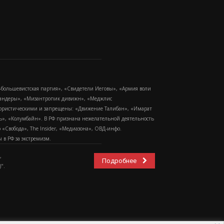
-большевистская партия», «Свидетели Иеговы», «Армия воли
 Бандеры», «Мизантропик дивижн», «Меджлис
еррористическими и запрещены: «Движение Талибан», «Имарат
еть», «Колумбайн». В РФ признана нежелательной деятельность
Свобода», The Insider, «Медиазона», ОВД-инфо.
в РФ за экстремизм.
,
Подробнее
".