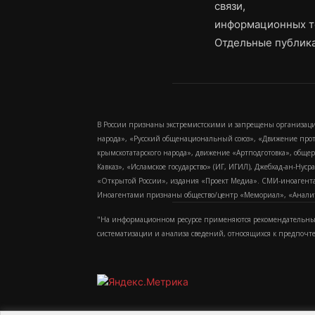
связи,
информационных т
Отдельные публика
В России признаны экстремистскими и запрещены организаци
народа», «Русский общенациональный союз», «Движение про
крымскотатарского народа», движение «Артподготовка», обще
Кавказ», «Исламское государство» (ИГ, ИГИЛ), Джебхад-ан-Ну
«Открытой России», издания «Проект Медиа». СМИ-иноагентам
Иноагентами признаны общество/центр «Мемориал», «Аналитич
"На информационном ресурсе применяются рекомендательные
систематизации и анализа сведений, относящихся к предпочт