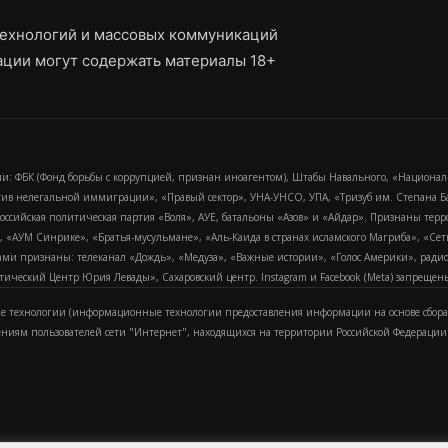
ехнологий и массовых коммуникаций
ции могут содержать материалы 18+
и: ФБК (Фонд борьбы с коррупцией, признан иноагентом), Штабы Навального, «Национал
тив нелегальной иммиграции», «Правый сектор», УНА-УНСО, УПА, «Тризуб им. Степана
российская политическая партия «Воля», АУЕ, батальоны «Азов» и «Айдар». Признаны т
сра, «АУМ Синрике», «Братья-мусульмане», «Аль-Каида в странах исламского Магриба», «С
и признаны: телеканал «Дождь», «Медуза», «Важные истории», «Голос Америки», радио «
еский Центр Юрия Левады», Сахаровский центр. Instagram и Facebook (Metа) запрещены 
 технологии (информационные технологии предоставления информации на основе сбора
ениям пользователей сети "Интернет", находящихся на территории Российской Федерации)