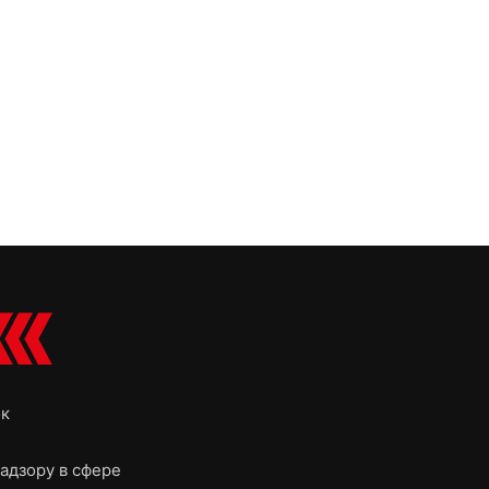
ок
адзору в сфере