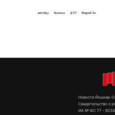
автобус
Волжск
ДТП
Марий Эл
Новости Йошкар-Ол
Свидетельство о 
ИА № ФС 77 - 8238