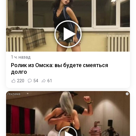
1 ч. назад
Ролик из Омска: вы будете смеяться
долго
220
54
61
i