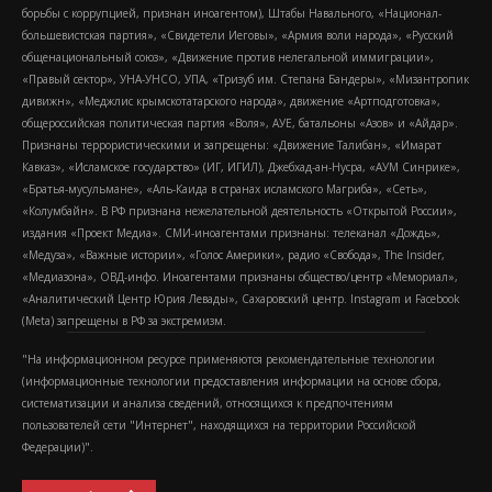
борьбы с коррупцией, признан иноагентом), Штабы Навального, «Национал-
большевистская партия», «Свидетели Иеговы», «Армия воли народа», «Русский
общенациональный союз», «Движение против нелегальной иммиграции»,
«Правый сектор», УНА-УНСО, УПА, «Тризуб им. Степана Бандеры», «Мизантропик
дивижн», «Меджлис крымскотатарского народа», движение «Артподготовка»,
общероссийская политическая партия «Воля», АУЕ, батальоны «Азов» и «Айдар».
Признаны террористическими и запрещены: «Движение Талибан», «Имарат
Кавказ», «Исламское государство» (ИГ, ИГИЛ), Джебхад-ан-Нусра, «АУМ Синрике»,
«Братья-мусульмане», «Аль-Каида в странах исламского Магриба», «Сеть»,
«Колумбайн». В РФ признана нежелательной деятельность «Открытой России»,
издания «Проект Медиа». СМИ-иноагентами признаны: телеканал «Дождь»,
«Медуза», «Важные истории», «Голос Америки», радио «Свобода», The Insider,
«Медиазона», ОВД-инфо. Иноагентами признаны общество/центр «Мемориал»,
«Аналитический Центр Юрия Левады», Сахаровский центр. Instagram и Facebook
(Metа) запрещены в РФ за экстремизм.
"На информационном ресурсе применяются рекомендательные технологии
(информационные технологии предоставления информации на основе сбора,
систематизации и анализа сведений, относящихся к предпочтениям
пользователей сети "Интернет", находящихся на территории Российской
Федерации)".