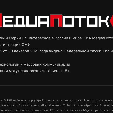
ы и Марий Эл, интересное в России и мире - ИА МедиаПот
регистрации СМИ
9 от 30 декабря 2021 года выдано Федеральной службы по н
ехнологий и массовых коммуникаций
ции могут содержать материалы 18+
и: ФБК (Фонд борьбы с коррупцией, признан иноагентом), Штабы Навального, «Национал
тив нелегальной иммиграции», «Правый сектор», УНА-УНСО, УПА, «Тризуб им. Степана
российская политическая партия «Воля», АУЕ, батальоны «Азов» и «Айдар». Признаны т