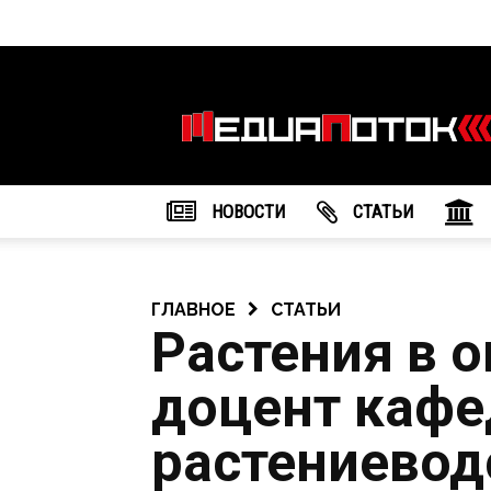
Информационное
агентство
"МедиаПоток"
НОВОСТИ
CТАТЬИ
ГЛАВНОЕ
СТАТЬИ
Растения в о
доцент каф
растениевод