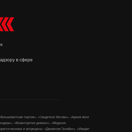
ок
адзору в сфере
-большевистская партия», «Свидетели Иеговы», «Армия воли
 Бандеры», «Мизантропик дивижн», «Меджлис
еррористическими и запрещены: «Движение Талибан», «Имарат