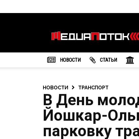
Информационное
агентство
"МедиаПоток"
НОВОСТИ
CТАТЬИ
НОВОСТИ
ТРАНСПОРТ
В День моло
Йошкар-Олы
парковку тр