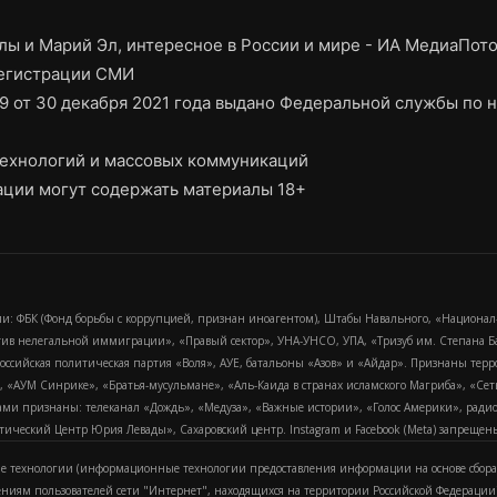
ы и Марий Эл, интересное в России и мире - ИА МедиаПот
регистрации СМИ
9 от 30 декабря 2021 года выдано Федеральной службы по н
ехнологий и массовых коммуникаций
ции могут содержать материалы 18+
и: ФБК (Фонд борьбы с коррупцией, признан иноагентом), Штабы Навального, «Национал
тив нелегальной иммиграции», «Правый сектор», УНА-УНСО, УПА, «Тризуб им. Степана
российская политическая партия «Воля», АУЕ, батальоны «Азов» и «Айдар». Признаны т
сра, «АУМ Синрике», «Братья-мусульмане», «Аль-Каида в странах исламского Магриба», «С
и признаны: телеканал «Дождь», «Медуза», «Важные истории», «Голос Америки», радио «
еский Центр Юрия Левады», Сахаровский центр. Instagram и Facebook (Metа) запрещены 
 технологии (информационные технологии предоставления информации на основе сбора
ениям пользователей сети "Интернет", находящихся на территории Российской Федерации)