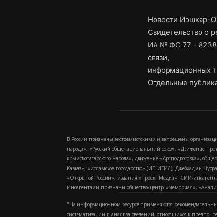
Новости Йошкар-Ол
Свидетельство о 
ИА № ФС 77 - 8238
связи,
информационных т
Отдельные публика
В России признаны экстремистскими и запрещены организаци
народа», «Русский общенациональный союз», «Движение про
крымскотатарского народа», движение «Артподготовка», обще
Кавказ», «Исламское государство» (ИГ, ИГИЛ), Джебхад-ан-Ну
«Открытой России», издания «Проект Медиа». СМИ-иноагентам
Иноагентами признаны общество/центр «Мемориал», «Аналитич
"На информационном ресурсе применяются рекомендательные
систематизации и анализа сведений, относящихся к предпочт