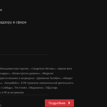
ок
адзору в сфере
-большевистская партия», «Свидетели Иеговы», «Армия воли
 Бандеры», «Мизантропик дивижн», «Меджлис
еррористическими и запрещены: «Движение Талибан», «Имарат
еть», «Колумбайн». В РФ признана нежелательной деятельность
Свобода», The Insider, «Медиазона», ОВД-инфо.
в РФ за экстремизм.
,
Подробнее
".