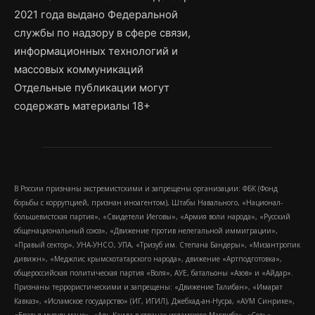
2021 года выдано Федеральной
службы по надзору в сфере связи,
информационных технологий и
массовых коммуникаций
Отдельные публикации могут
содержать материалы 18+
В России признаны экстремистскими и запрещены организации: ФБК (Фонд
борьбы с коррупцией, признан иноагентом), Штабы Навального, «Национал-
большевистская партия», «Свидетели Иеговы», «Армия воли народа», «Русский
общенациональный союз», «Движение против нелегальной иммиграции»,
«Правый сектор», УНА-УНСО, УПА, «Тризуб им. Степана Бандеры», «Мизантропик
дивижн», «Меджлис крымскотатарского народа», движение «Артподготовка»,
общероссийская политическая партия «Воля», АУЕ, батальоны «Азов» и «Айдар».
Признаны террористическими и запрещены: «Движение Талибан», «Имарат
Кавказ», «Исламское государство» (ИГ, ИГИЛ), Джебхад-ан-Нусра, «АУМ Синрике»,