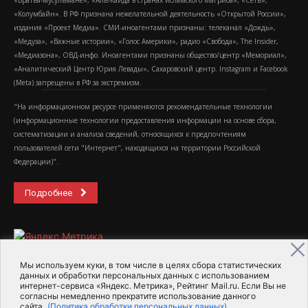
«Братья-мусульмане», «Аль-Каида в странах исламского Магриба», «Сеть»,
«Колумбайн». В РФ признана нежелательной деятельность «Открытой России»,
издания «Проект Медиа». СМИ-иноагентами признаны: телеканал «Дождь»,
«Медуза», «Важные истории», «Голос Америки», радио «Свобода», The Insider,
«Медиазона», ОВД-инфо. Иноагентами признаны общество/центр «Мемориал»,
«Аналитический Центр Юрия Левады», Сахаровский центр. Instagram и Facebook
(Metа) запрещены в РФ за экстремизм.
"На информационном ресурсе применяются рекомендательные технологии
(информационные технологии предоставления информации на основе сбора,
систематизации и анализа сведений, относящихся к предпочтениям
пользователей сети "Интернет", находящихся на территории Российской
Федерации)".
Подробнее
Мы используем куки, в том числе в целях сбора статистических
данных и обработки персональных данных с использованием
интернет-сервиса «Яндекс. Метрика», Рейтинг Mail.ru. Если Вы не
2015-2026- Информационное агентство МедиаПоток
согласны немедленно прекратите использование данного
сайта.
(Политика обработки персональных данных)