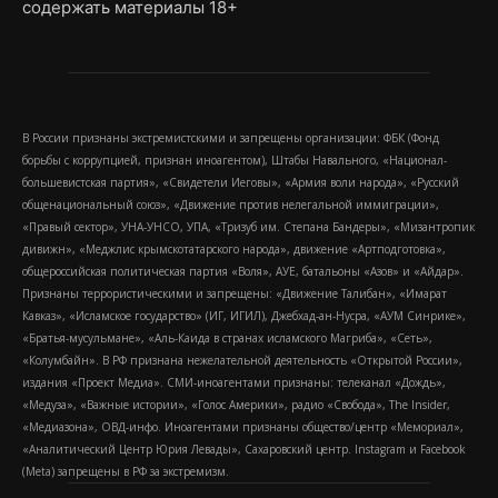
содержать материалы 18+
В России признаны экстремистскими и запрещены организации: ФБК (Фонд
борьбы с коррупцией, признан иноагентом), Штабы Навального, «Национал-
большевистская партия», «Свидетели Иеговы», «Армия воли народа», «Русский
общенациональный союз», «Движение против нелегальной иммиграции»,
«Правый сектор», УНА-УНСО, УПА, «Тризуб им. Степана Бандеры», «Мизантропик
дивижн», «Меджлис крымскотатарского народа», движение «Артподготовка»,
общероссийская политическая партия «Воля», АУЕ, батальоны «Азов» и «Айдар».
Признаны террористическими и запрещены: «Движение Талибан», «Имарат
Кавказ», «Исламское государство» (ИГ, ИГИЛ), Джебхад-ан-Нусра, «АУМ Синрике»,
«Братья-мусульмане», «Аль-Каида в странах исламского Магриба», «Сеть»,
«Колумбайн». В РФ признана нежелательной деятельность «Открытой России»,
издания «Проект Медиа». СМИ-иноагентами признаны: телеканал «Дождь»,
«Медуза», «Важные истории», «Голос Америки», радио «Свобода», The Insider,
«Медиазона», ОВД-инфо. Иноагентами признаны общество/центр «Мемориал»,
«Аналитический Центр Юрия Левады», Сахаровский центр. Instagram и Facebook
(Metа) запрещены в РФ за экстремизм.