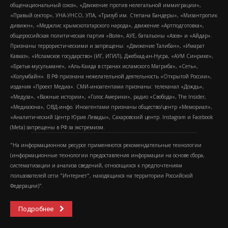
общенациональный союз», «Движение против нелегальной иммиграции»,
«Правый сектор», УНА-УНСО, УПА, «Тризуб им. Степана Бандеры», «Мизантропик
дивижн», «Меджлис крымскотатарского народа», движение «Артподготовка»,
общероссийская политическая партия «Воля», АУЕ, батальоны «Азов» и «Айдар».
Признаны террористическими и запрещены: «Движение Талибан», «Имарат
Кавказ», «Исламское государство» (ИГ, ИГИЛ), Джебхад-ан-Нусра, «АУМ Синрике»,
«Братья-мусульмане», «Аль-Каида в странах исламского Магриба», «Сеть»,
«Колумбайн». В РФ признана нежелательной деятельность «Открытой России»,
издания «Проект Медиа». СМИ-иноагентами признаны: телеканал «Дождь»,
«Медуза», «Важные истории», «Голос Америки», радио «Свобода», The Insider,
«Медиазона», ОВД-инфо. Иноагентами признаны общество/центр «Мемориал»,
«Аналитический Центр Юрия Левады», Сахаровский центр. Instagram и Facebook
(Metа) запрещены в РФ за экстремизм.
"На информационном ресурсе применяются рекомендательные технологии
(информационные технологии предоставления информации на основе сбора,
систематизации и анализа сведений, относящихся к предпочтениям
пользователей сети "Интернет", находящихся на территории Российской
Федерации)".
Подробнее