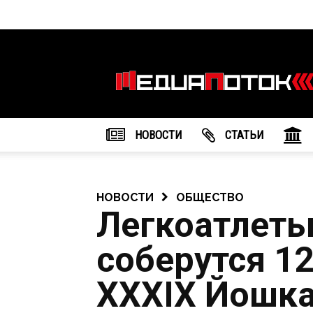
Информационное
агентство
"МедиаПоток"
НОВОСТИ
CТАТЬИ
НОВОСТИ
ОБЩЕСТВО
Легкоатлеты
соберутся 12
XXXIХ Йошк