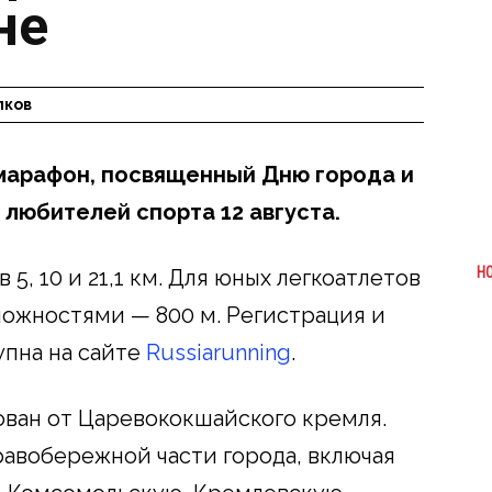
не
лков
марафон, посвященный Дню города и
любителей спорта 12 августа.
Н
5, 10 и 21,1 км. Для юных легкоатлетов
ожностями — 800 м. Регистрация и
упна на сайте
Russiarunning
.
ван от Царевококшайского кремля.
равобережной части города, включая