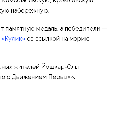
, Комсомольскую, Кремлевскую,
кую набережную.
ит памятную медаль, а победители —
 «Кулик»
со ссылкой на мэрию
 юных жителей Йошкар-Олы
то с Движением Первых».