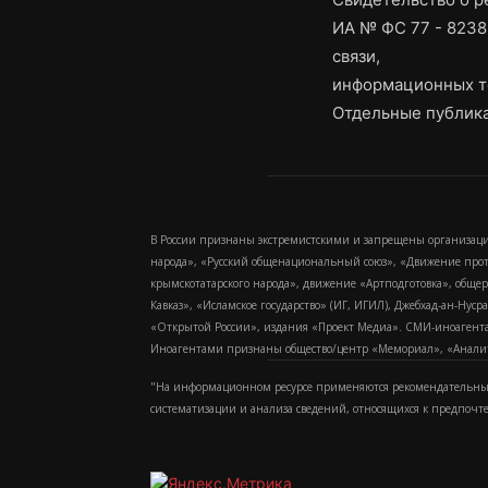
ИА № ФС 77 - 8238
связи,
информационных т
Отдельные публика
В России признаны экстремистскими и запрещены организаци
народа», «Русский общенациональный союз», «Движение про
крымскотатарского народа», движение «Артподготовка», обще
Кавказ», «Исламское государство» (ИГ, ИГИЛ), Джебхад-ан-Ну
«Открытой России», издания «Проект Медиа». СМИ-иноагентам
Иноагентами признаны общество/центр «Мемориал», «Аналитич
"На информационном ресурсе применяются рекомендательные
систематизации и анализа сведений, относящихся к предпочт