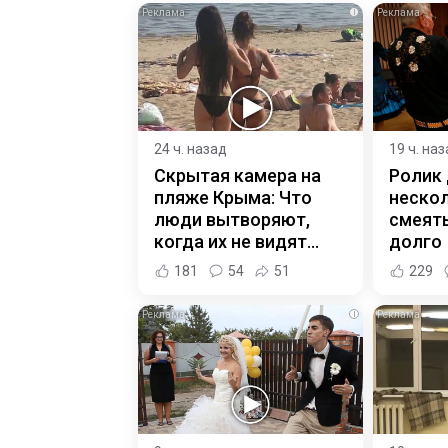
i
24 ч. назад
19 ч. на
Скрытая камера на
Ролик
пляже Крыма: Что
нескол
люди вытворяют,
смеять
когда их не видят...
долго
181
54
51
229
i