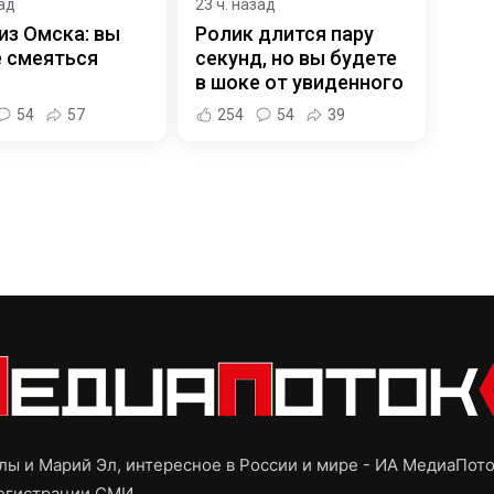
зад
23 ч. назад
из Омска: вы
Ролик длится пару
е смеяться
секунд, но вы будете
в шоке от увиденного
54
57
254
54
39
ы и Марий Эл, интересное в России и мире - ИА МедиаПот
регистрации СМИ