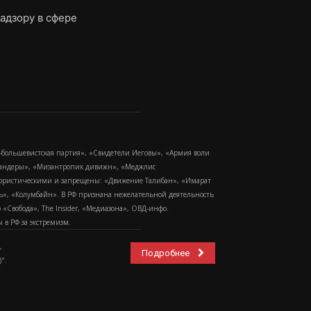
адзору в сфере
-большевистская партия», «Свидетели Иеговы», «Армия воли
 Бандеры», «Мизантропик дивижн», «Меджлис
еррористическими и запрещены: «Движение Талибан», «Имарат
еть», «Колумбайн». В РФ признана нежелательной деятельность
Свобода», The Insider, «Медиазона», ОВД-инфо.
в РФ за экстремизм.
,
Подробнее
".