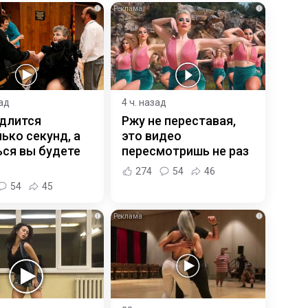
i
i
зад
4 ч. назад
 длится
Ржу не переставая,
ько секунд, а
это видео
ся вы будете
пересмотришь не раз
274
54
46
54
45
i
i