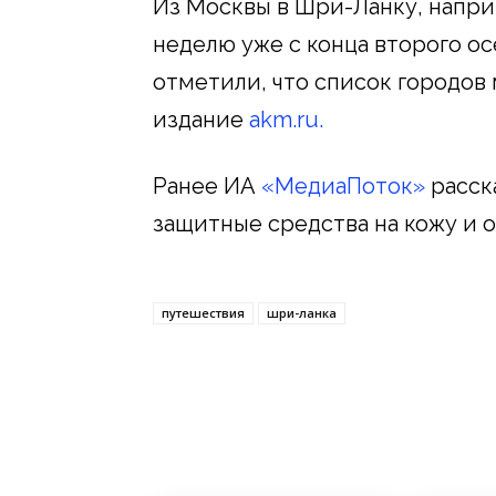
Из Москвы в Шри-Ланку, напри
неделю уже с конца второго о
отметили, что список городо
издание
akm.ru.
Ранее ИА
«МедиаПоток»
расска
защитные средства на кожу и о
путешествия
шри-ланка