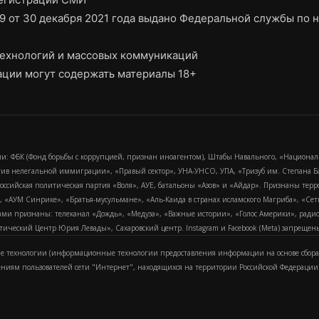
9 от 30 декабря 2021 года выдано Федеральной службы по н
ехнологий и массовых коммуникаций
ции могут содержать материалы 18+
и: ФБК (Фонд борьбы с коррупцией, признан иноагентом), Штабы Навального, «Национал
тив нелегальной иммиграции», «Правый сектор», УНА-УНСО, УПА, «Тризуб им. Степана
российская политическая партия «Воля», АУЕ, батальоны «Азов» и «Айдар». Признаны т
сра, «АУМ Синрике», «Братья-мусульмане», «Аль-Каида в странах исламского Магриба», «С
и признаны: телеканал «Дождь», «Медуза», «Важные истории», «Голос Америки», радио «
еский Центр Юрия Левады», Сахаровский центр. Instagram и Facebook (Metа) запрещены 
 технологии (информационные технологии предоставления информации на основе сбора
ениям пользователей сети "Интернет", находящихся на территории Российской Федерации)