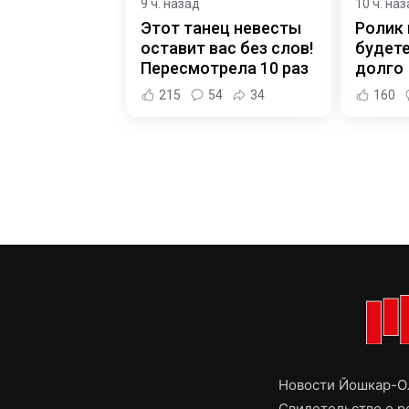
9 ч. назад
10 ч. на
Этот танец невесты
Ролик 
оставит вас без слов!
будет
Пересмотрела 10 раз
долго
215
54
34
160
Новости Йошкар-Ол
Свидетельство о 